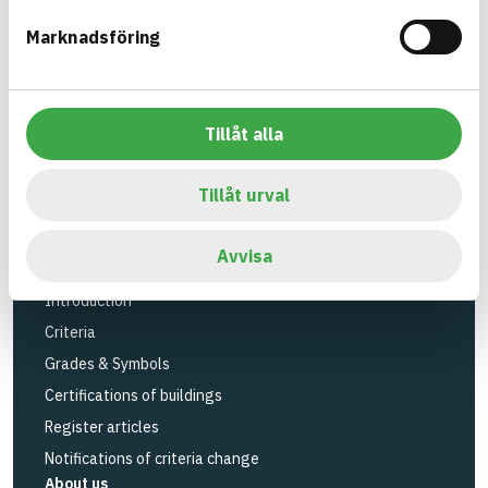
Tools
Marknadsföring
Search articles
Logbook service
API
Tillåt alla
Register articles
Log in
Tillåt urval
Create account
BASTA FAQ (Support)
Avvisa
The BASTA system
Introduction
Criteria
Grades & Symbols
Certifications of buildings
Register articles
Notifications of criteria change
About us