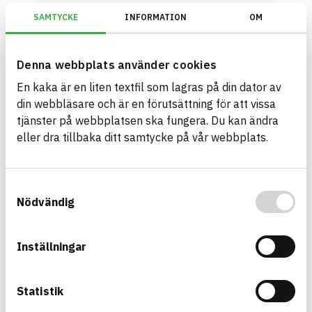
SAMTYCKE
INFORMATION
OM
Denna webbplats använder cookies
Build with BASTA - conscious
En kaka är en liten textfil som lagras på din dator av
product choices!
din webbläsare och är en förutsättning för att vissa
tjänster på webbplatsen ska fungera. Du kan ändra
The BASTA system is alone on the market in
eller dra tillbaka ditt samtycke på vår webbplats.
offering free and publicly available information on
sustainability information about construction
products. The BASTA system also offers criteria's
Samtyckesval
and grades with regard to phasing out hazardous
Nödvändig
substances.
BASTA is a subsidiary to
IVL Swedish
Inställningar
Environmental Research Institute
and
Byggföretagen
.
Statistik
Link to other website
LinkedIn