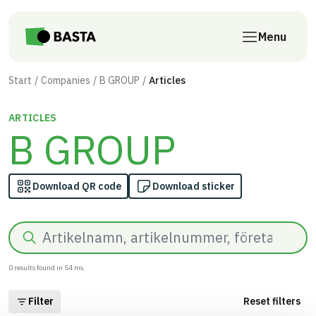
Skip to main content
Menu
Start
Companies
B GROUP
Articles
ARTICLES
B GROUP
Download QR code
Download sticker
Search
0
results found in
54
ms.
Filter
Reset filters