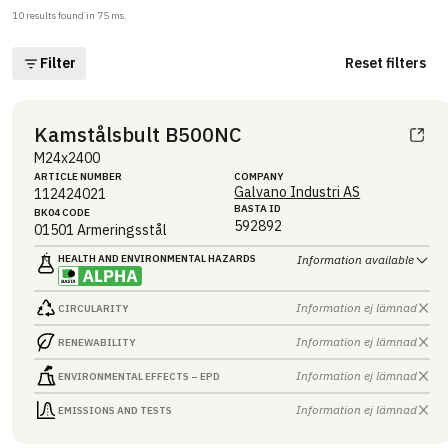
10
results found in
75
ms.
Filter
Reset filters
Kamstålsbult B500NC
M24x2400
ARTICLE NUMBER
COMPANY
Galvano Industri AS
112424021
BASTA ID
BK04 CODE
592892
01501
Armeringsstål
HEALTH AND ENVIRONMENTAL HAZARDS
Information available
Information ej lämnad
CIRCULARITY
Information ej lämnad
RENEWABILITY
Information ej lämnad
ENVIRONMENTAL EFFECTS – EPD
Information ej lämnad
EMISSIONS AND TESTS