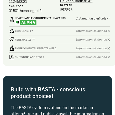
Galvano Industri AS
112450021
BASTA ID
BK04 CODE
592895
01501
Armeringsstål
HEALTH AND ENVIRONMENTAL HAZARDS
Information available
Information ej lämnad
CIRCULARITY
Information ej lämnad
RENEWABILITY
Information ej lämnad
ENVIRONMENTAL EFFECTS – EPD
Information ej lämnad
EMISSIONS AND TESTS
Build with BASTA - conscious
product choices!
The BASTA system is alone on the market in
offering free and publicly available information on