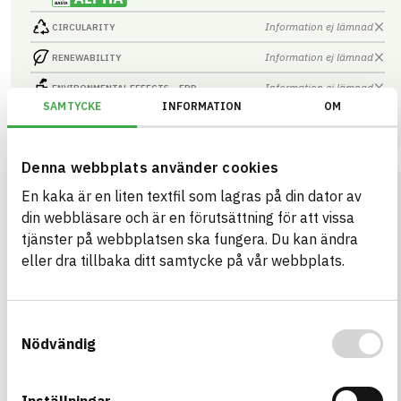
Information ej lämnad
CIRCULARITY
Information ej lämnad
RENEWABILITY
Information ej lämnad
ENVIRONMENTAL EFFECTS – EPD
SAMTYCKE
INFORMATION
OM
Information ej lämnad
EMISSIONS AND TESTS
Denna webbplats använder cookies
En kaka är en liten textfil som lagras på din dator av
Sfärisk bricka-GalvaCoat
din webbläsare och är en förutsättning för att vissa
6x160
tjänster på webbplatsen ska fungera. Du kan ändra
ARTICLE NUMBER
COMPANY
Galvano Industri AS
15061602
eller dra tillbaka ditt samtycke på vår webbplats.
BASTA ID
BK04 CODE
604375
05299
Bultartiklar, muttrar och
brickor övrigt
Samtyckesval
HEALTH AND ENVIRONMENTAL HAZARDS
Information available
Nödvändig
Information ej lämnad
CIRCULARITY
Inställningar