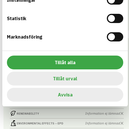
Information ej lämnad
RENEWABILITY
Information ej lämnad
ENVIRONMENTAL EFFECTS – EPD
Statistik
Information ej lämnad
EMISSIONS AND TESTS
Marknadsföring
Sfärisk bricka-GalvaCoat
6x200
ARTICLE NUMBER
COMPANY
Tillåt alla
Galvano Industri AS
15061602
BASTA ID
BK04 CODE
604376
05299
Bultartiklar, muttrar och
Tillåt urval
brickor övrigt
HEALTH AND ENVIRONMENTAL HAZARDS
Information available
Avvisa
Information ej lämnad
CIRCULARITY
Information ej lämnad
RENEWABILITY
Information ej lämnad
ENVIRONMENTAL EFFECTS – EPD