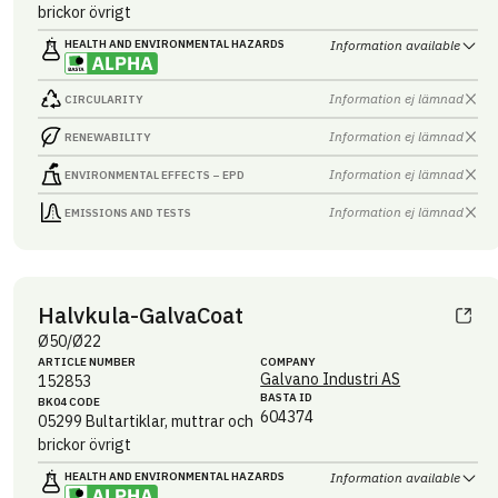
brickor övrigt
HEALTH AND ENVIRONMENTAL HAZARDS
Information available
Information ej lämnad
CIRCULARITY
Information ej lämnad
RENEWABILITY
Information ej lämnad
ENVIRONMENTAL EFFECTS – EPD
Information ej lämnad
EMISSIONS AND TESTS
Halvkula-GalvaCoat
Ø50/Ø22
ARTICLE NUMBER
COMPANY
Galvano Industri AS
152853
BASTA ID
BK04 CODE
604374
05299
Bultartiklar, muttrar och
brickor övrigt
HEALTH AND ENVIRONMENTAL HAZARDS
Information available