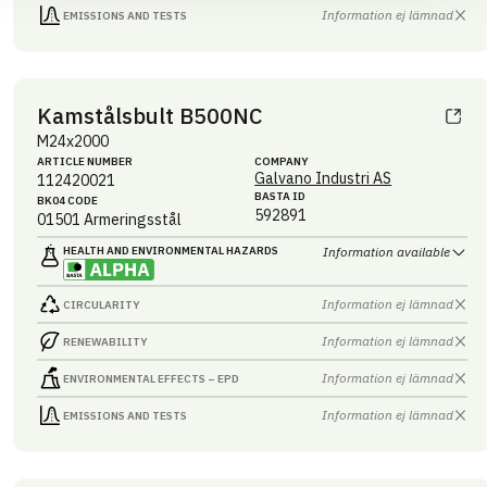
Information ej lämnad
EMISSIONS AND TESTS
Kamstålsbult B500NC
M24x2000
ARTICLE NUMBER
COMPANY
Galvano Industri AS
112420021
BASTA ID
BK04 CODE
592891
01501
Armeringsstål
HEALTH AND ENVIRONMENTAL HAZARDS
Information available
Information ej lämnad
CIRCULARITY
Information ej lämnad
RENEWABILITY
Information ej lämnad
ENVIRONMENTAL EFFECTS – EPD
Information ej lämnad
EMISSIONS AND TESTS