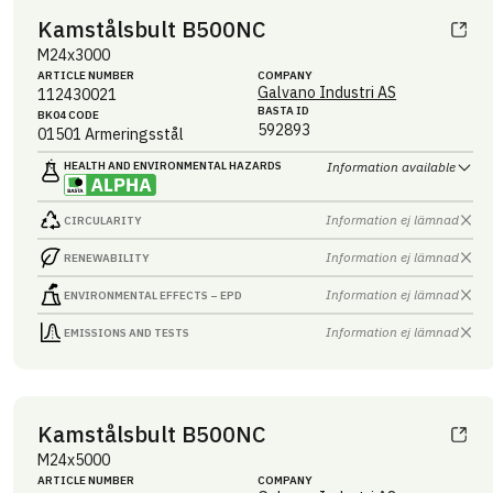
Kamstålsbult B500NC
M24x3000
ARTICLE NUMBER
COMPANY
Galvano Industri AS
112430021
BASTA ID
BK04 CODE
592893
01501
Armeringsstål
HEALTH AND ENVIRONMENTAL HAZARDS
Information available
Information ej lämnad
CIRCULARITY
Information ej lämnad
RENEWABILITY
Information ej lämnad
ENVIRONMENTAL EFFECTS – EPD
Information ej lämnad
EMISSIONS AND TESTS
Kamstålsbult B500NC
M24x5000
ARTICLE NUMBER
COMPANY