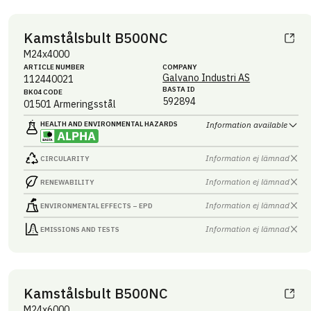
Kamstålsbult B500NC
M24x4000
ARTICLE NUMBER
COMPANY
Galvano Industri AS
112440021
BASTA ID
BK04 CODE
592894
01501
Armeringsstål
HEALTH AND ENVIRONMENTAL HAZARDS
Information available
Information ej lämnad
CIRCULARITY
Information ej lämnad
RENEWABILITY
Information ej lämnad
ENVIRONMENTAL EFFECTS – EPD
Information ej lämnad
EMISSIONS AND TESTS
Kamstålsbult B500NC
M24x6000