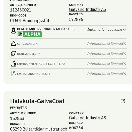
ARTICLE NUMBER
COMPANY
Galvano Industri AS
112460021
BASTA ID
BK04 CODE
592896
01501
Armeringsstål
HEALTH AND ENVIRONMENTAL HAZARDS
Information available
Information ej lämnad
CIRCULARITY
Information ej lämnad
RENEWABILITY
Information ej lämnad
ENVIRONMENTAL EFFECTS – EPD
Information ej lämnad
EMISSIONS AND TESTS
Halvkula-GalvaCoat
Ø50/Ø28
ARTICLE NUMBER
COMPANY
Galvano Industri AS
152853
BASTA ID
BK04 CODE
604364
05299
Bultartiklar, muttrar och