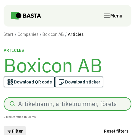
Skip to main content
Menu
Start
Companies
Boxicon AB
Articles
ARTICLES
Boxicon AB
Download QR code
Download sticker
Search
2
results found in
58
ms.
Filter
Reset filters