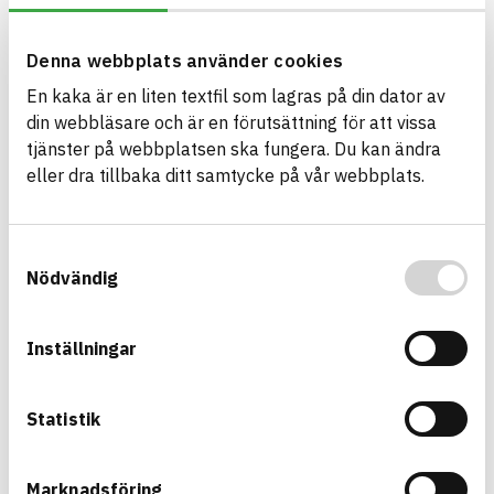
Lynx Kompakt
Denna webbplats använder cookies
Fastighetsbox postbox
EPD
Building Product Assessment (BVD)
Product sheet
En kaka är en liten textfil som lagras på din dator av
ARTICLE NUMBER
COMPANY
din webbläsare och är en förutsättning för att vissa
Boxicon AB
LKXXG3
BRAND NAME
tjänster på webbplatsen ska fungera. Du kan ändra
BK04 CODE
Boxicon
06105
Postlådor, skyltar,
eller dra tillbaka ditt samtycke på vår webbplats.
BASTA ID
hussiffror och bokstäver
691713
HEALTH AND ENVIRONMENTAL HAZARDS
Information available
Samtyckesval
Nödvändig
Information ej lämnad
CIRCULARITY
Information ej lämnad
RENEWABILITY
Inställningar
Information ej lämnad
ENVIRONMENTAL EFFECTS – EPD
Information ej lämnad
EMISSIONS AND TESTS
Statistik
Marknadsföring