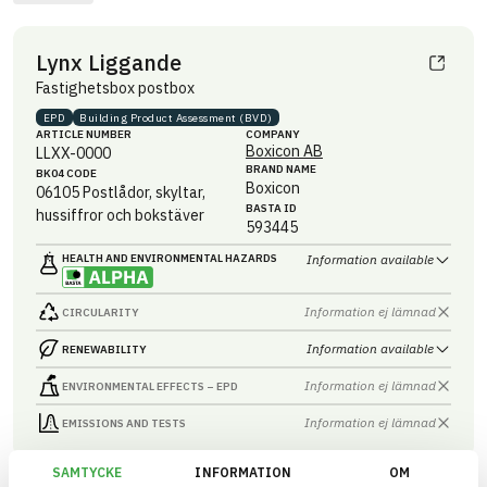
Lynx Liggande
Fastighetsbox postbox
EPD
Building Product Assessment (BVD)
ARTICLE NUMBER
COMPANY
Boxicon AB
LLXX-0000
BRAND NAME
BK04 CODE
Boxicon
06105
Postlådor, skyltar,
BASTA ID
hussiffror och bokstäver
593445
HEALTH AND ENVIRONMENTAL HAZARDS
Information available
Information ej lämnad
CIRCULARITY
Information available
RENEWABILITY
Information ej lämnad
ENVIRONMENTAL EFFECTS – EPD
Information ej lämnad
EMISSIONS AND TESTS
SAMTYCKE
INFORMATION
OM