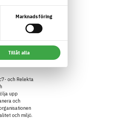
Marknadsföring
Tillåt alla
c7- och Relekta
h
ölja upp
lanera och
organisationen
litet och miljö.