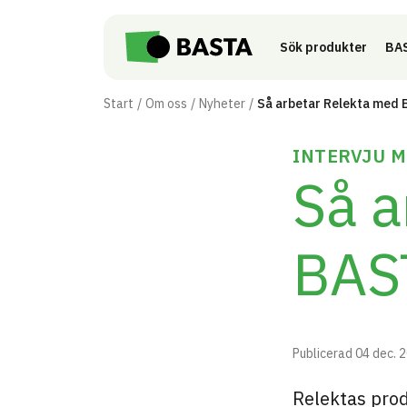
Till innehåll på sidan
Sök produkter
BAS
Start
Om oss
Nyheter
Så arbetar Relekta med
INTERVJU M
Så a
BAS
Publicerad
04 dec. 
Relektas prod