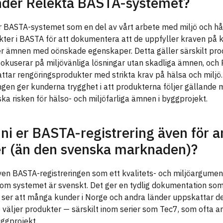
nder Relekta BASTA-systemet?
 BASTA-systemet som en del av vårt arbete med miljö och hål
kter i BASTA för att dokumentera att de uppfyller kraven på 
er ämnen med oönskade egenskaper. Detta gäller särskilt prod
 fokuserar på miljövänliga lösningar utan skadliga ämnen, och
ttar rengöringsprodukter med strikta krav på hälsa och miljö.
gen ger kunderna trygghet i att produkterna följer gällande m
nska risken för hälso- och miljöfarliga ämnen i byggprojekt.
ni er BASTA-registrering även för a
r (än den svenska marknaden)?
även BASTA-registreringen som ett kvalitets- och miljöargume
om systemet är svenskt. Det ger en tydlig dokumentation som 
i ser att många kunder i Norge och andra länder uppskattar d
de väljer produkter — särskilt inom serier som Tec7, som ofta a
yggprojekt.