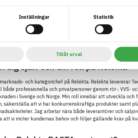
Inställningar
Statistik
Tillåt urval
 dig själv och din roll på Relekta
marknads- och kategorichef på Relekta. Relekta levererar Te
ll både professionella och privatpersoner genom rör-, VVS- oc
aden i Sverige och Norge. Min roll innebär att utveckla och f
, säkerställa att vi har konkurrenskraftiga produkter samt p
dsaktiviteter. Jag arbetar nära både leverantörer och säljor
la att vi möter kundernas behov och följer gällande krav på kva