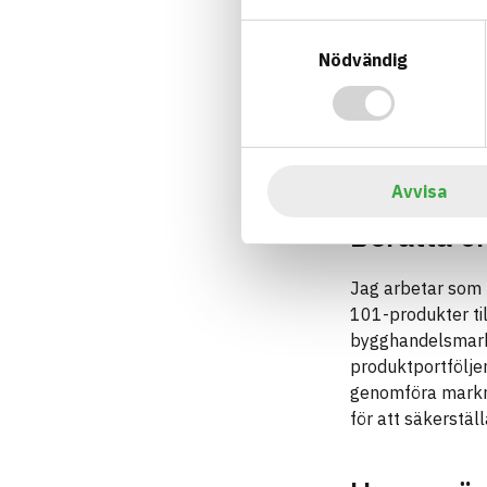
Samtyckesval
Nödvändig
Bild: Relekta
Avvisa
Berätta om
Jag arbetar som 
101-produkter ti
bygghandelsmarkn
produktportföljen
genomföra markna
för att säkerstäl