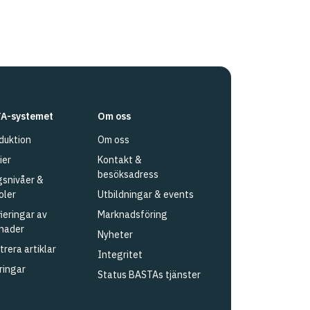
A-systemet
Om oss
duktion
Om oss
ier
Kontakt &
besöksadress
snivåer &
oler
Utbildningar & events
fieringar av
Marknadsföring
nader
Nyheter
trera artiklar
Integritet
ringar
Status BASTAs tjänster