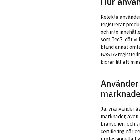
Hur anvä
Relekta använder
registrerar produ
och inte innehåll
som Tec7, där vi
bland annat omfa
BASTA-registrerin
bidrar till att mi
Använder 
marknade
Ja, vi använder 
marknader, även 
branschen, och v
certifiering när 
professionella b