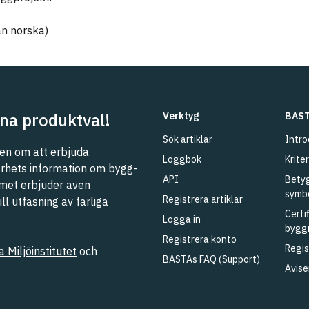
ån norska)
na produktval!
Verktyg
BAST
Sök artiklar
Intro
n om att erbjuda
Loggbok
Kriter
barhets information om bygg-
API
Betyg
met erbjuder även
symb
Registrera artiklar
l utfasning av farliga
Certi
Logga in
bygg
Registrera konto
Regis
 Miljöinstitutet
och
BASTAs FAQ (Support)
Avise