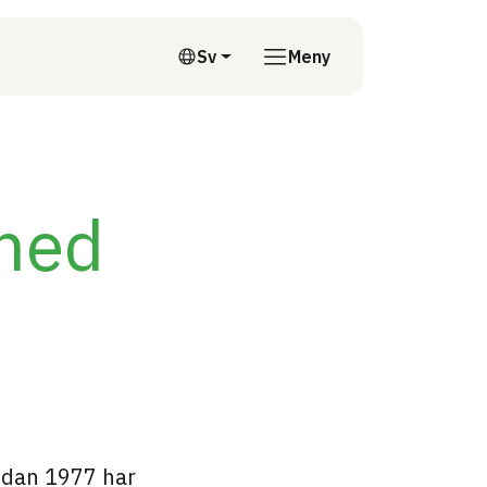
till annan webbplats
Sv
Meny
Svenska
 med
sedan 1977 har