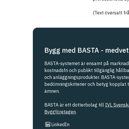
(Text översatt fr
Bygg med BASTA - medvet
BASTA-systemet är ensamt på marknade
kostnadsfri och publikt tillgänglig håll
och anläggningsprodukter. BASTA-syste
bedömningskriterier och betyg kopplat til
ämnen.
BASTA är ett dotterbolag till
IVL Svenska
Byggföretagen
.
Länk till annan webbplats
LinkedIn