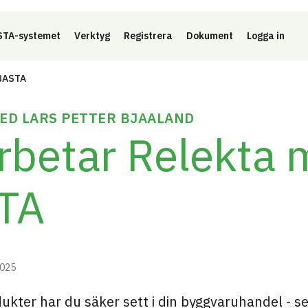
Länk 
TA-systemet
Verktyg
Registrera
Dokument
Logga in
 BASTA
ED LARS PETTER BJAALAND
rbetar Relekta
TA
2025
ukter har du säker sett i din byggvaruhandel - 