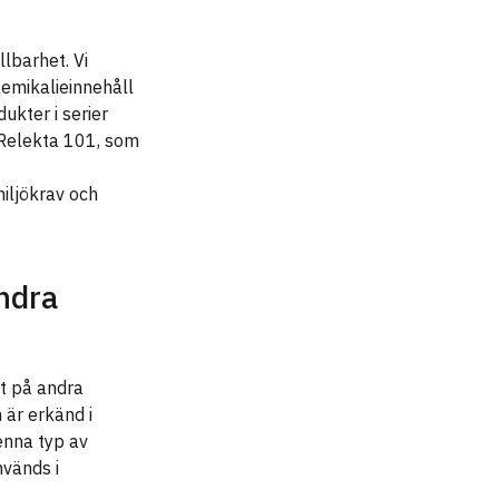
lbarhet. Vi
kemikalieinnehåll
ukter i serier
 Relekta 101, som
iljökrav och
ndra
nt på andra
är erkänd i
enna typ av
nvänds i