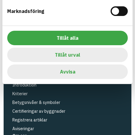
Verktyg
Marknadsföring
Sök artiklar
Loggbok
API
Tillåt alla
Registrera artiklar
Logga in
Tillåt urval
Registrera konto
BASTAs FAQ (Support)
Avvisa
BASTA-systemet
Introduktion
Kriterier
Betygsnivåer & symboler
Certifieringar av byggnader
Registrera artiklar
Aviseringar