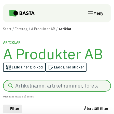
Till innehåll på sidan
Meny
Start
Företag
A Produkter AB
Artiklar
ARTIKLAR
A Produkter AB
Ladda ner QR-kod
Ladda ner sticker
Sök
0
resultat hittade på
58
ms.
Filter
Återställ filter