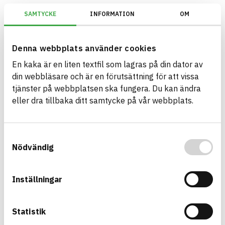
SAMTYCKE
INFORMATION
OM
Miljöbyggnad/Generation 3.X/Indikator 14 - Utfasning av farliga ämn
Denna webbplats använder cookies
En kaka är en liten textfil som lagras på din dator av
Bygg med BASTA - medvetna
din webbläsare och är en förutsättning för att vissa
produktval!
tjänster på webbplatsen ska fungera. Du kan ändra
eller dra tillbaka ditt samtycke på vår webbplats.
BASTA-systemet är ensamt på marknaden om att
erbjuda kostnadsfri och publikt tillgänglig
hållbarhets information om bygg- och
Samtyckesval
anläggningsprodukter. BASTA-systemet erbjuder
Nödvändig
även bedömningskriterier och betyg kopplat till
utfasning av farliga ämnen.
Inställningar
BASTA är ett dotterbolag till
IVL Svenska
Miljöinstitutet
och
Byggföretagen
.
Statistik
Länk till annan webbplats
LinkedIn