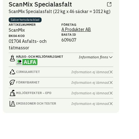
ScanMix Specialasfalt
ScanMix Specialasfalt (22 kg x 46 säckar = 1012 kg)
Säkerhets­datablad
ARTIKEL­NUMMER
FÖRETAG
A Produkter AB
ScanMix
BASTA ID
BK04-KOD
609607
01704
Asfalts- och
tätmassor
HÄLSO- OCH MILJÖ­FARLIGHET
Information finns
Information ej lämnad
CIRKULARITET
Information ej lämnad
FÖRNYBARHET
Information ej lämnad
MILJÖEFFEKTER – EPD
Information ej lämnad
EMISSIONER OCH TESTER