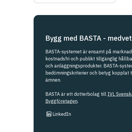
eller Malmö stad
REACH SVHC
Svanen
Bygg med BASTA - medvet
Svenska Kraftnät
BASTA-systemet är ensamt på marknade
kostnadsfri och publikt tillgänglig håll
och anläggningsprodukter. BASTA-syste
Trafikverket
bedömningskriterier och betyg kopplat til
ämnen.
Upphandlingsmyndigheten
BASTA är ett dotterbolag till
IVL Svenska
Byggföretagen
.
Länk till annan webbplats
LinkedIn