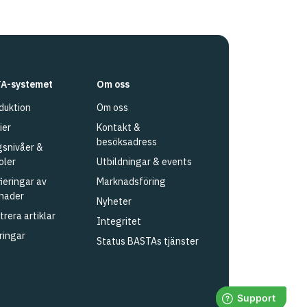
A-systemet
Om oss
duktion
Om oss
ier
Kontakt &
besöksadress
snivåer &
oler
Utbildningar & events
fieringar av
Marknadsföring
nader
Nyheter
trera artiklar
Integritet
ringar
Status BASTAs tjänster