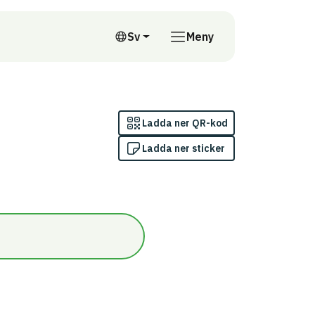
till annan webbplats
Sv
Meny
Svenska
Ladda ner QR-kod
Ladda ner sticker