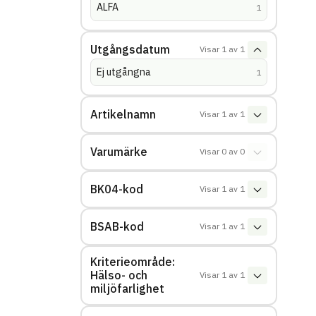
ALFA
(
träffar
)
1
Utgångsdatum
Visar
1
av
1
Ej utgångna
(
träffar
)
1
Artikelnamn
Visar
1
av
1
Varumärke
Visar
0
av
0
BK04-kod
Visar
1
av
1
BSAB-kod
Visar
1
av
1
Kriterieområde:
Hälso- och
Visar
1
av
1
miljöfarlighet