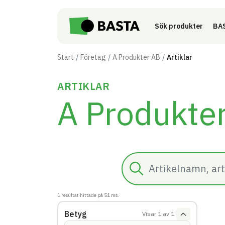
Till innehåll på sidan
Sök produkter
BAS
Start
Företag
A Produkter AB
Artiklar
ARTIKLAR
A Produkte
Sök
1
resultat hittade på
51
ms.
Betyg
Visar
1
av
1