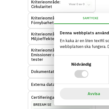
Kriterieområde:
Visar
0
av
0
Cirkularitet
Kriterieområde:
SAMTYCKE
Visar
0
av
0
Förnybarhet
Denna webbplats använd
Kriterieområde:
Visar
0
av
0
Miljöeffekter – EPD
En kaka är en liten textfil 
webbplatsen ska fungera. Du
Kriterieområde:
Emissioner och
Visar
0
av
0
Samtyckesval
tester
Nödvändig
Dokumentation
Visar
1
av
1
Externa datakällor
Visar
0
av
0
Avvisa
Certifieringar
Visar
144
av
144
BREEAM SE