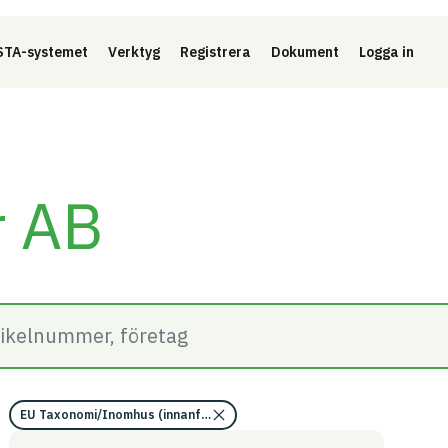
Länk 
TA-systemet
Verktyg
Registrera
Dokument
Logga in
r AB
EU Taxonomi/Inomhus (innanför ångspärr)/Information saknas