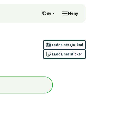
till annan webbplats
Sv
Meny
Svenska
Ladda ner QR-kod
Ladda ner sticker
gskriterium 7: Exemplarisk nivå