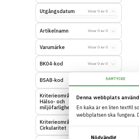
Utgångsdatum
Visar
0
av
0
Artikelnamn
Visar
0
av
0
Varumärke
Visar
0
av
0
BK04-kod
Visar
0
av
0
SAMTYCKE
BSAB-kod
Visar
0
av
0
Kriterieområde:
Denna webbplats använd
Hälso- och
Visar
0
av
0
miljöfarlighet
En kaka är en liten textfil 
webbplatsen ska fungera. Du
Kriterieområde:
Visar
0
av
0
Cirkularitet
Samtyckesval
Nödvändig