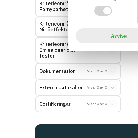
Kriterieområde:
Visar
0
av
0
Förnybarhet
Kriterieområde:
Visar
0
av
0
Miljöeffekter – EPD
Avvisa
Kriterieområde:
Emissioner och
Visar
0
av
0
tester
Dokumentation
Visar
0
av
0
Externa datakällor
Visar
0
av
0
Certifieringar
Visar
0
av
0