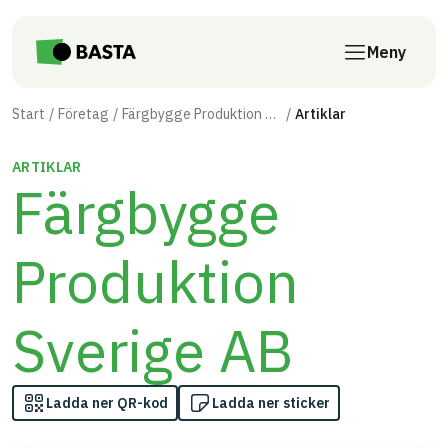
Till innehåll på sidan
Meny
Start
Företag
Färgbygge Produktion Sverige AB
Artiklar
ARTIKLAR
Färgbygge
Produktion
Sverige AB
Ladda ner QR-kod
Ladda ner sticker