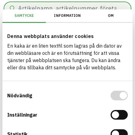
Sök
SAMTYCKE
INFORMATION
OM
0
resultat hittade på
52
ms.
Filter
Återställ filter
Denna webbplats använder cookies
En kaka är en liten textfil som lagras på din dator av
Miljöbyggnad/Generation 3.X/Indikator 14 - Utfasning av farliga ämn
din webbläsare och är en förutsättning för att vissa
tjänster på webbplatsen ska fungera. Du kan ändra
eller dra tillbaka ditt samtycke på vår webbplats.
Bygg med BASTA - medvetna
Samtyckesval
produktval!
Nödvändig
BASTA-systemet är ensamt på marknaden om att
erbjuda kostnadsfri och publikt tillgänglig
Inställningar
hållbarhets information om bygg- och
anläggningsprodukter. BASTA-systemet erbjuder
även bedömningskriterier och betyg kopplat till
Statistik