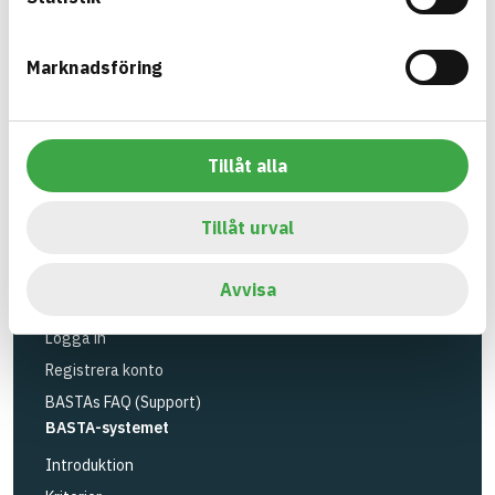
utfasning av farliga ämnen.
Marknadsföring
BASTA är ett dotterbolag till
IVL Svenska
Miljöinstitutet
och
Byggföretagen
.
Länk till annan webbplats
LinkedIn
Tillåt alla
Verktyg
Sök artiklar
Tillåt urval
Loggbok
API
Avvisa
Registrera artiklar
Logga in
Registrera konto
BASTAs FAQ (Support)
BASTA-systemet
Introduktion