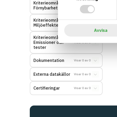
Kriterieområde:
Visar
0
av
0
Förnybarhet
Kriterieområde:
Visar
0
av
0
Miljöeffekter – EPD
Avvisa
Kriterieområde:
Emissioner och
Visar
0
av
0
tester
Dokumentation
Visar
0
av
0
Externa datakällor
Visar
0
av
0
Certifieringar
Visar
0
av
0