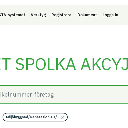
Länk 
TA-systemet
Verktyg
Registrera
Dokument
Logga in
T SPOLKA AKCY
Miljöbyggnad/Generation 3.X/Indikator 14 - Utfasning av farliga ämne