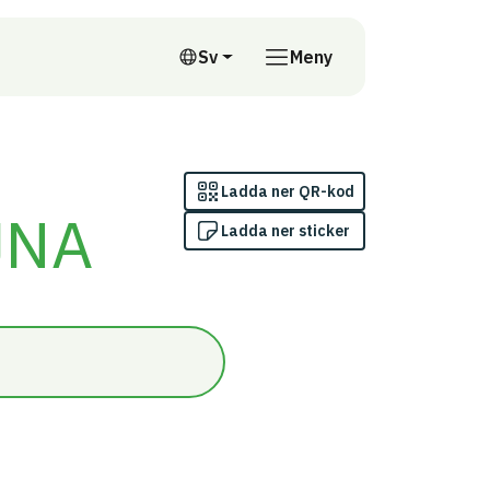
till annan webbplats
Sv
Meny
Svenska
Ladda ner QR-kod
JNA
Ladda ner sticker
n/Inomhus (innanför ångspärr)/Omfattas av indikatorn