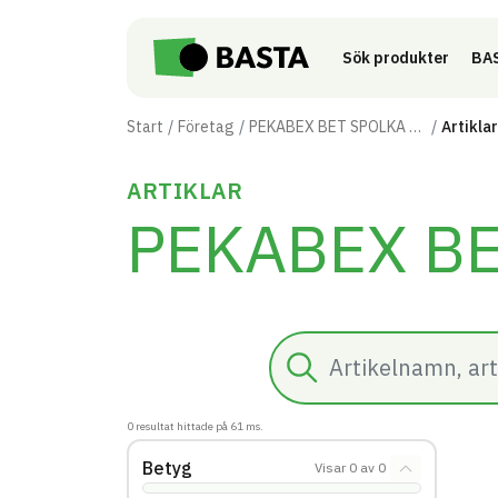
Till innehåll på sidan
Sök produkter
BAS
Start
Företag
PEKABEX BET SPOLKA AKCYJNA
Artiklar
ARTIKLAR
PEKABEX BE
Sök
0
resultat hittade på
61
ms.
Betyg
Visar
0
av
0