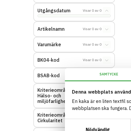
Utgångsdatum
Visar
0
av
0
Artikelnamn
Visar
0
av
0
Varumärke
Visar
0
av
0
BK04-kod
Visar
0
av
0
SAMTYCKE
BSAB-kod
Visar
0
av
0
Kriterieområde:
Denna webbplats använd
Hälso- och
Visar
0
av
0
miljöfarlighet
En kaka är en liten textfil 
webbplatsen ska fungera. Du
Kriterieområde:
Visar
0
av
0
Cirkularitet
Samtyckesval
Nödvändig