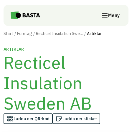
Till innehåll på sidan
Meny
Start
Företag
Recticel Insulation Sweden AB
Artiklar
ARTIKLAR
Recticel
Insulation
Sweden AB
Ladda ner QR-kod
Ladda ner sticker