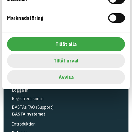
utfasning av farliga ämnen.
Marknadsföring
BASTA är ett dotterbolag till
IVL Svenska
Miljöinstitutet
och
Byggföretagen
.
Länk till annan webbplats
LinkedIn
Tillåt alla
Verktyg
Sök artiklar
Tillåt urval
Loggbok
API
Avvisa
Registrera artiklar
Logga in
Registrera konto
BASTAs FAQ (Support)
BASTA-systemet
Introduktion