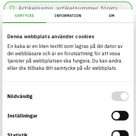
Sök
SAMTYCKE
INFORMATION
OM
0
resultat hittade på
64
ms.
Filter
Återställ filter
Denna webbplats använder cookies
En kaka är en liten textfil som lagras på din dator av
EU Taxonomi/Inomhus (innanför ångspärr)/Omfattas av emissionskra
din webbläsare och är en förutsättning för att vissa
tjänster på webbplatsen ska fungera. Du kan ändra
eller dra tillbaka ditt samtycke på vår webbplats.
Bygg med BASTA - medvetna
Samtyckesval
produktval!
Nödvändig
BASTA-systemet är ensamt på marknaden om att
erbjuda kostnadsfri och publikt tillgänglig
Inställningar
hållbarhets information om bygg- och
anläggningsprodukter. BASTA-systemet erbjuder
även bedömningskriterier och betyg kopplat till
Statistik