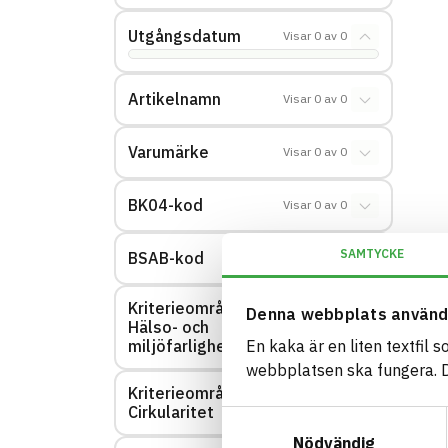
Utgångsdatum
Visar
0
av
0
Artikelnamn
Visar
0
av
0
Varumärke
Visar
0
av
0
BK04-kod
Visar
0
av
0
SAMTYCKE
BSAB-kod
Visar
0
av
0
Kriterieområde:
Denna webbplats använd
Hälso- och
Visar
0
av
0
miljöfarlighet
En kaka är en liten textfil 
webbplatsen ska fungera. Du
Kriterieområde:
Visar
0
av
0
Cirkularitet
Samtyckesval
Nödvändig