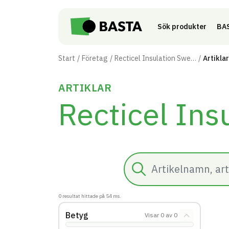
Till innehåll på sidan
Sök produkter
BAS
Start
Företag
Recticel Insulation Sweden AB
Artiklar
ARTIKLAR
Recticel In
Sök
0
resultat hittade på
54
ms.
Betyg
Visar
0
av
0