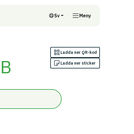
till annan webbplats
Sv
Meny
Svenska
Ladda ner QR-kod
AB
Ladda ner sticker
skriterium 4: Installationsprodukter/Uppfyller inte kraven