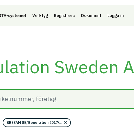
Länk 
TA-systemet
Verktyg
Registrera
Dokument
Logga in
sulation Sweden 
BREEAM SE/Generation 2017/Kriterium: Mat 07 Farliga ämnen/Bedömning