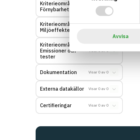
Kriterieområde:
Visar
0
av
0
Förnybarhet
Kriterieområde:
Visar
0
av
0
Miljöeffekter – EPD
Avvisa
Kriterieområde:
Emissioner och
Visar
0
av
0
tester
Dokumentation
Visar
0
av
0
Externa datakällor
Visar
0
av
0
Certifieringar
Visar
0
av
0