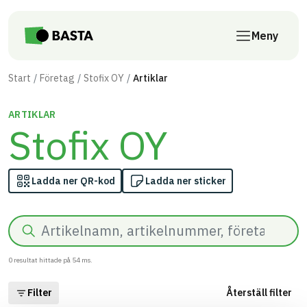
Till innehåll på sidan
Meny
Start
Företag
Stofix OY
Artiklar
ARTIKLAR
Stofix OY
Ladda ner QR-kod
Ladda ner sticker
Sök
0
resultat hittade på
54
ms.
Filter
Återställ filter