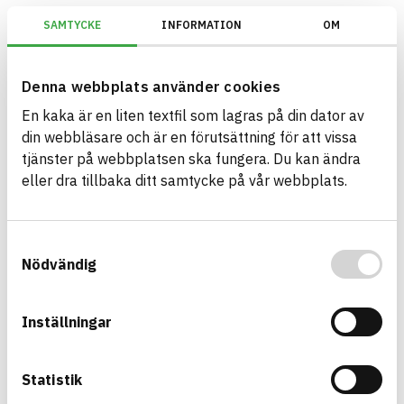
SAMTYCKE
INFORMATION
OM
BREEAM SE/Generation 2017/Kriterium: Mat 07 Farliga ämnen/Bedömnin
Denna webbplats använder cookies
En kaka är en liten textfil som lagras på din dator av
Bygg med BASTA - medvetna
din webbläsare och är en förutsättning för att vissa
produktval!
tjänster på webbplatsen ska fungera. Du kan ändra
eller dra tillbaka ditt samtycke på vår webbplats.
BASTA-systemet är ensamt på marknaden om att
erbjuda kostnadsfri och publikt tillgänglig
hållbarhets information om bygg- och
Samtyckesval
anläggningsprodukter. BASTA-systemet erbjuder
Nödvändig
även bedömningskriterier och betyg kopplat till
utfasning av farliga ämnen.
Inställningar
BASTA är ett dotterbolag till
IVL Svenska
Miljöinstitutet
och
Byggföretagen
.
Statistik
Länk till annan webbplats
LinkedIn