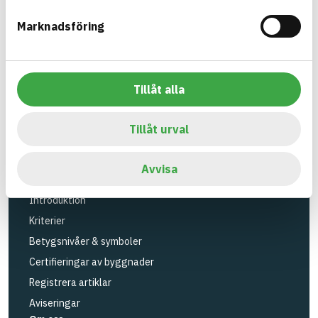
Verktyg
Marknadsföring
Sök artiklar
Loggbok
API
Tillåt alla
Registrera artiklar
Logga in
Tillåt urval
Registrera konto
BASTAs FAQ (Support)
Avvisa
BASTA-systemet
Introduktion
Kriterier
Betygsnivåer & symboler
Certifieringar av byggnader
Registrera artiklar
Aviseringar