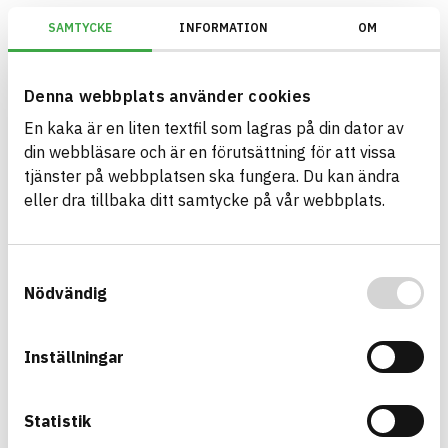
SAMTYCKE
INFORMATION
OM
EU Taxonomi/Inomhus (innanför ångspärr)/Uppfyller kraven i Tillägg C
Denna webbplats använder cookies
En kaka är en liten textfil som lagras på din dator av
Bygg med BASTA - medvetna
din webbläsare och är en förutsättning för att vissa
produktval!
tjänster på webbplatsen ska fungera. Du kan ändra
eller dra tillbaka ditt samtycke på vår webbplats.
BASTA-systemet är ensamt på marknaden om att
erbjuda kostnadsfri och publikt tillgänglig
hållbarhets information om bygg- och
Samtyckesval
anläggningsprodukter. BASTA-systemet erbjuder
Nödvändig
även bedömningskriterier och betyg kopplat till
utfasning av farliga ämnen.
Inställningar
BASTA är ett dotterbolag till
IVL Svenska
Miljöinstitutet
och
Byggföretagen
.
Statistik
Länk till annan webbplats
LinkedIn