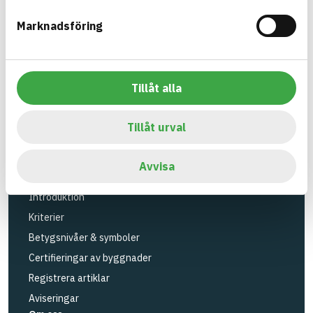
Verktyg
Marknadsföring
Sök artiklar
Loggbok
API
Tillåt alla
Registrera artiklar
Logga in
Tillåt urval
Registrera konto
BASTAs FAQ (Support)
Avvisa
BASTA-systemet
Introduktion
Kriterier
Betygsnivåer & symboler
Certifieringar av byggnader
Registrera artiklar
Aviseringar