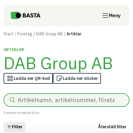
Till innehåll på sidan
Meny
Start
Företag
DAB Group AB
Artiklar
ARTIKLAR
DAB Group AB
Ladda ner QR-kod
Ladda ner sticker
Sök
0
resultat hittade på
54
ms.
Filter
Återställ filter