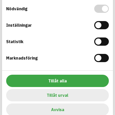
Samtyckesval
Information ej lämnad
EMISSIONER OCH TESTER
Nödvändig
Inställningar
Bygg med BASTA - medvetna
Statistik
produktval!
BASTA-systemet är ensamt på marknaden om att
Marknadsföring
erbjuda kostnadsfri och publikt tillgänglig
hållbarhets information om bygg- och
anläggningsprodukter. BASTA-systemet erbjuder
Tillåt alla
även bedömningskriterier och betyg kopplat till
utfasning av farliga ämnen.
Tillåt urval
BASTA är ett dotterbolag till
IVL Svenska
Miljöinstitutet
och
Byggföretagen
.
Avvisa