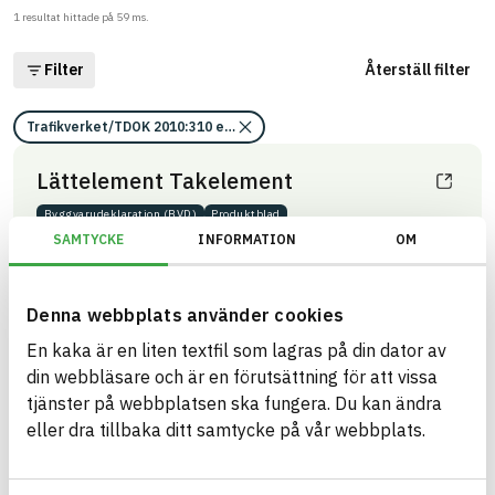
1
resultat hittade på
59
ms.
Filter
Återställ filter
Trafikverket/TDOK 2010:310 eller TDOK 2012:22/Kriterier för bedömning
Lättelement Takelement
Byggvaru­deklaration (BVD)
Produktblad
ARTIKEL­NUMMER
FÖRETAG
SAMTYCKE
INFORMATION
OM
Lättelement AB
A404
VARUMÄRKE
BK04-KOD
Masonite
03301
Takskivor
BASTA ID
Denna webbplats använder cookies
458957
En kaka är en liten textfil som lagras på din dator av
HÄLSO- OCH MILJÖ­FARLIGHET
Information finns
din webbläsare och är en förutsättning för att vissa
tjänster på webbplatsen ska fungera. Du kan ändra
Information ej lämnad
CIRKULARITET
eller dra tillbaka ditt samtycke på vår webbplats.
Information ej lämnad
FÖRNYBARHET
Information ej lämnad
MILJÖEFFEKTER – EPD