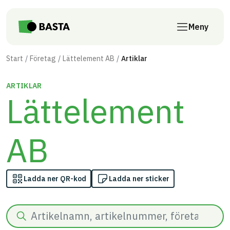
Till innehåll på sidan
Meny
Start
Företag
Lättelement AB
Artiklar
ARTIKLAR
Lättelement
AB
Ladda ner QR-kod
Ladda ner sticker
Sök