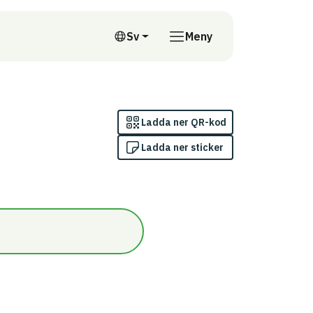
till annan webbplats
Sv
Meny
Svenska
Ladda ner QR-kod
Ladda ner sticker
n/Inomhus (innanför ångspärr)