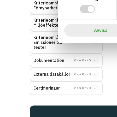
Kriterieområde:
Visar
0
av
0
Förnybarhet
Kriterieområde:
Visar
0
av
0
Miljöeffekter – EPD
Avvisa
Kriterieområde:
Emissioner och
Visar
0
av
0
tester
Dokumentation
Visar
0
av
0
Externa datakällor
Visar
0
av
0
Certifieringar
Visar
0
av
0