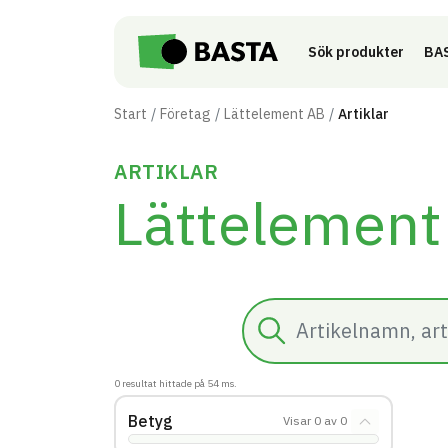
Till innehåll på sidan
Sök produkter
BAS
Start
Företag
Lättelement AB
Artiklar
ARTIKLAR
Lättelement
Sök
0
resultat hittade på
54
ms.
Betyg
Visar
0
av
0