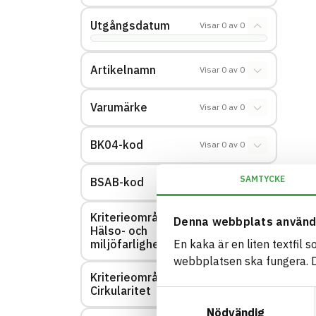
Utgångsdatum
Visar
0
av
0
Artikelnamn
Visar
0
av
0
Varumärke
Visar
0
av
0
BK04-kod
Visar
0
av
0
SAMTYCKE
BSAB-kod
Visar
0
av
0
Kriterieområde:
Denna webbplats använd
Hälso- och
Visar
0
av
0
miljöfarlighet
En kaka är en liten textfil 
webbplatsen ska fungera. Du
Kriterieområde:
Visar
0
av
0
Cirkularitet
Samtyckesval
Nödvändig