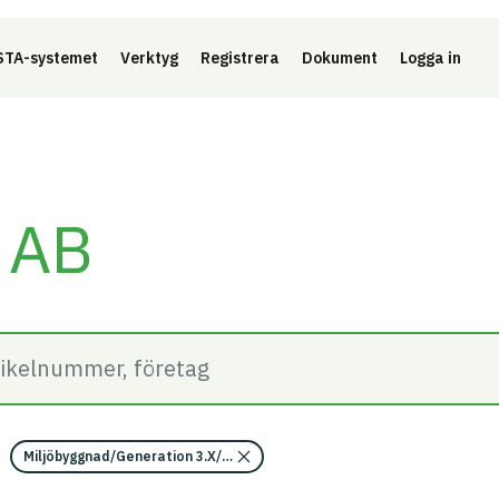
Länk 
TA-systemet
Verktyg
Registrera
Dokument
Logga in
 AB
Miljöbyggnad/Generation 3.X/Indikator 14 - Utfasning av farliga ämne