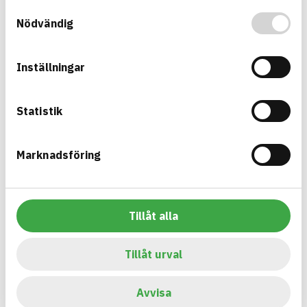
Samtyckesval
Information ej lämnad
EMISSIONER OCH TESTER
Nödvändig
Inställningar
Bygg med BASTA - medvetna
Statistik
produktval!
BASTA-systemet är ensamt på marknaden om att
Marknadsföring
erbjuda kostnadsfri och publikt tillgänglig
hållbarhets information om bygg- och
anläggningsprodukter. BASTA-systemet erbjuder
Tillåt alla
även bedömningskriterier och betyg kopplat till
utfasning av farliga ämnen.
Tillåt urval
BASTA är ett dotterbolag till
IVL Svenska
Miljöinstitutet
och
Byggföretagen
.
Avvisa