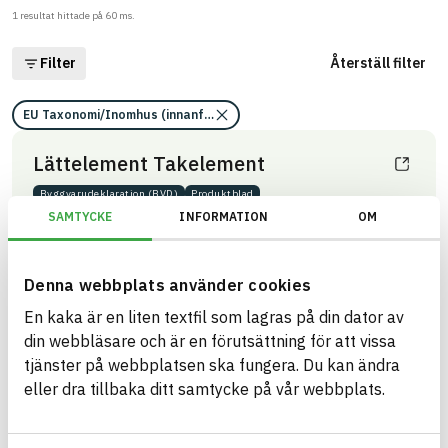
1
resultat hittade på
60
ms.
Filter
Återställ filter
EU Taxonomi/Inomhus (innanför ångspärr)/Information saknas
Lättelement Takelement
Byggvaru­deklaration (BVD)
Produktblad
ARTIKEL­NUMMER
FÖRETAG
SAMTYCKE
INFORMATION
OM
Lättelement AB
A404
VARUMÄRKE
BK04-KOD
Masonite
03301
Takskivor
BASTA ID
Denna webbplats använder cookies
458957
En kaka är en liten textfil som lagras på din dator av
HÄLSO- OCH MILJÖ­FARLIGHET
Information finns
din webbläsare och är en förutsättning för att vissa
tjänster på webbplatsen ska fungera. Du kan ändra
Information ej lämnad
CIRKULARITET
eller dra tillbaka ditt samtycke på vår webbplats.
Information ej lämnad
FÖRNYBARHET
Information ej lämnad
MILJÖEFFEKTER – EPD