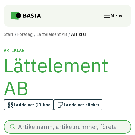
Till innehåll på sidan
Meny
Start
Företag
Lättelement AB
Artiklar
ARTIKLAR
Lättelement
AB
Ladda ner QR-kod
Ladda ner sticker
Sök