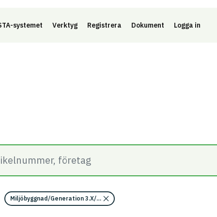
Länk 
TA-systemet
Verktyg
Registrera
Dokument
Logga in
Miljöbyggnad/Generation 3.X/Indikator 14 - Utfasning av farliga ämne