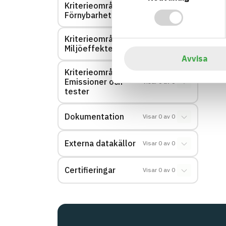
Kriterieområde:
Visar
0
av
0
Förnybarhet
Kriterieområde:
Visar
0
av
0
Miljöeffekter – EPD
Avvisa
Kriterieområde:
Emissioner och
Visar
0
av
0
tester
Dokumentation
Visar
0
av
0
Externa datakällor
Visar
0
av
0
Certifieringar
Visar
0
av
0