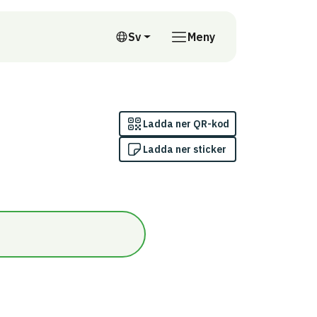
till annan webbplats
Sv
Meny
Svenska
Ladda ner QR-kod
Ladda ner sticker
n/Inomhus (innanför ångspärr)/Omfattas av indikatorn