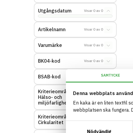
Utgångsdatum
Visar
0
av
0
Artikelnamn
Visar
0
av
0
Varumärke
Visar
0
av
0
BK04-kod
Visar
0
av
0
SAMTYCKE
BSAB-kod
Visar
0
av
0
Kriterieområde:
Denna webbplats använd
Hälso- och
Visar
0
av
0
miljöfarlighet
En kaka är en liten textfil 
webbplatsen ska fungera. Du
Kriterieområde:
Visar
0
av
0
Cirkularitet
Samtyckesval
Nödvändig