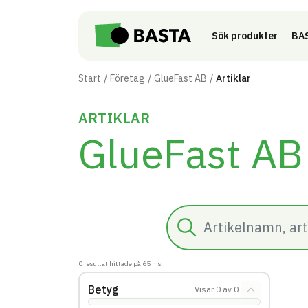
Till innehåll på sidan
Sök produkter
BAS
Start
Företag
GlueFast AB
Artiklar
ARTIKLAR
GlueFast AB
Sök
0
resultat hittade på
65
ms.
Betyg
Visar
0
av
0