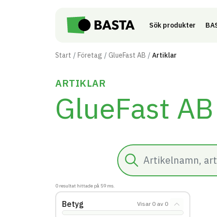
Till innehåll på sidan
Sök produkter
BAS
Start
Företag
GlueFast AB
Artiklar
ARTIKLAR
GlueFast AB
Sök
0
resultat hittade på
59
ms.
Betyg
Visar
0
av
0