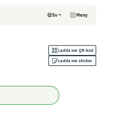
till annan webbplats
Sv
Meny
Svenska
Ladda ner QR-kod
Ladda ner sticker
ven