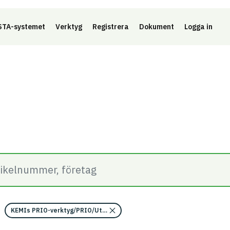
Länk 
TA-systemet
Verktyg
Registrera
Dokument
Logga in
KEMIs PRIO-verktyg/PRIO/Utfasningsämnen begränsas/Uppfyller kra