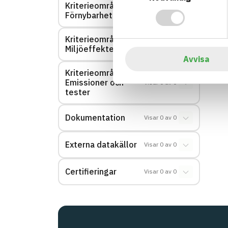
Kriterieområde:
Visar
0
av
0
Förnybarhet
Kriterieområde:
Visar
0
av
0
Miljöeffekter – EPD
Avvisa
Kriterieområde:
Emissioner och
Visar
0
av
0
tester
Dokumentation
Visar
0
av
0
Externa datakällor
Visar
0
av
0
Certifieringar
Visar
0
av
0