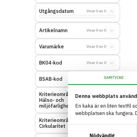
Utgångsdatum
Visar
0
av
0
Artikelnamn
Visar
0
av
0
Varumärke
Visar
0
av
0
BK04-kod
Visar
0
av
0
SAMTYCKE
BSAB-kod
Visar
0
av
0
Kriterieområde:
Denna webbplats använd
Hälso- och
Visar
0
av
0
miljöfarlighet
En kaka är en liten textfil 
webbplatsen ska fungera. Du
Kriterieområde:
Visar
0
av
0
Cirkularitet
Samtyckesval
Nödvändig