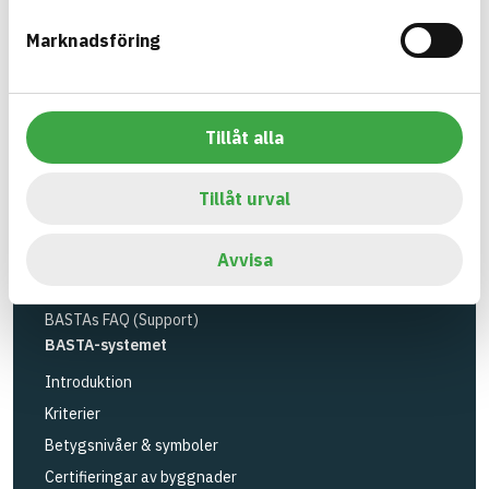
Miljöinstitutet
och
Byggföretagen
.
Marknadsföring
Länk till annan webbplats
LinkedIn
Verktyg
Sök artiklar
Tillåt alla
Loggbok
API
Tillåt urval
Registrera artiklar
Logga in
Avvisa
Registrera konto
BASTAs FAQ (Support)
BASTA-systemet
Introduktion
Kriterier
Betygsnivåer & symboler
Certifieringar av byggnader