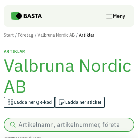
Till innehåll på sidan
Meny
Start
Företag
Valbruna Nordic AB
Artiklar
ARTIKLAR
Valbruna Nordic
AB
Ladda ner QR-kod
Ladda ner sticker
Sök
0
resultat hittade på
77
ms.