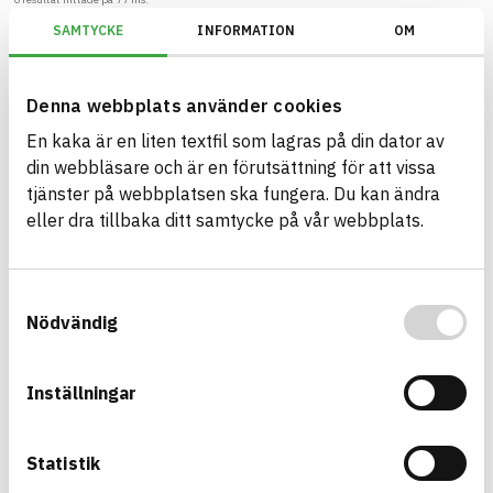
SAMTYCKE
INFORMATION
OM
Filter
Återställ filter
Denna webbplats använder cookies
BREEAM SE/Generation V6.X (2023)/Kriterium: Mat 07 Farliga ämnen/Be
En kaka är en liten textfil som lagras på din dator av
din webbläsare och är en förutsättning för att vissa
tjänster på webbplatsen ska fungera. Du kan ändra
eller dra tillbaka ditt samtycke på vår webbplats.
Bygg med BASTA - medvetna
produktval!
Samtyckesval
BASTA-systemet är ensamt på marknaden om att
Nödvändig
erbjuda kostnadsfri och publikt tillgänglig
hållbarhets information om bygg- och
anläggningsprodukter. BASTA-systemet erbjuder
Inställningar
även bedömningskriterier och betyg kopplat till
utfasning av farliga ämnen.
Statistik
BASTA är ett dotterbolag till
IVL Svenska