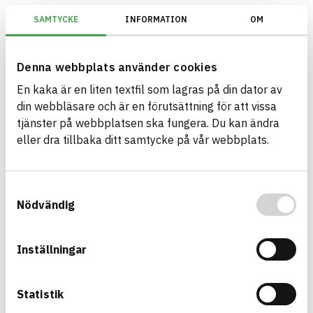
SAMTYCKE
INFORMATION
OM
BREEAM SE/Generation 2017/Kriterium: Mat 07 Farliga ämnen/Bedömnin
Denna webbplats använder cookies
En kaka är en liten textfil som lagras på din dator av
Bygg med BASTA - medvetna
din webbläsare och är en förutsättning för att vissa
produktval!
tjänster på webbplatsen ska fungera. Du kan ändra
eller dra tillbaka ditt samtycke på vår webbplats.
BASTA-systemet är ensamt på marknaden om att
erbjuda kostnadsfri och publikt tillgänglig
hållbarhets information om bygg- och
Samtyckesval
anläggningsprodukter. BASTA-systemet erbjuder
Nödvändig
även bedömningskriterier och betyg kopplat till
utfasning av farliga ämnen.
Inställningar
BASTA är ett dotterbolag till
IVL Svenska
Miljöinstitutet
och
Byggföretagen
.
Statistik
Länk till annan webbplats
LinkedIn