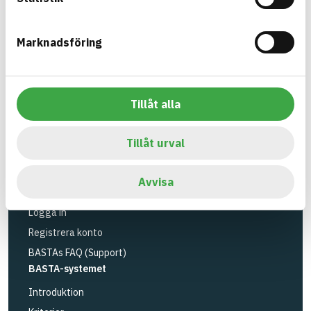
utfasning av farliga ämnen.
Marknadsföring
BASTA är ett dotterbolag till
IVL Svenska
Miljöinstitutet
och
Byggföretagen
.
Länk till annan webbplats
LinkedIn
Tillåt alla
Verktyg
Sök artiklar
Tillåt urval
Loggbok
API
Avvisa
Registrera artiklar
Logga in
Registrera konto
BASTAs FAQ (Support)
BASTA-systemet
Introduktion