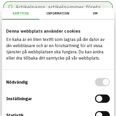
Sök
SAMTYCKE
INFORMATION
OM
0
resultat hittade på
55
ms.
Filter
Återställ filter
Denna webbplats använder cookies
En kaka är en liten textfil som lagras på din dator av
KEMIs PRIO-verktyg/PRIO/Riskminskningsämnen begränsas/Uppfyller 
din webbläsare och är en förutsättning för att vissa
tjänster på webbplatsen ska fungera. Du kan ändra
eller dra tillbaka ditt samtycke på vår webbplats.
Bygg med BASTA - medvetna
Samtyckesval
produktval!
Nödvändig
BASTA-systemet är ensamt på marknaden om att
erbjuda kostnadsfri och publikt tillgänglig
Inställningar
hållbarhets information om bygg- och
anläggningsprodukter. BASTA-systemet erbjuder
även bedömningskriterier och betyg kopplat till
Statistik