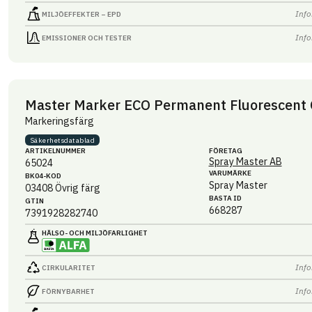
Info
MILJÖEFFEKTER – EPD
Info
EMISSIONER OCH TESTER
Master Marker ECO Permanent Fluorescent
Markeringsfärg
Säkerhets­datablad
ARTIKEL­NUMMER
FÖRETAG
Spray Master AB
65024
VARUMÄRKE
BK04-KOD
Spray Master
03408
Övrig färg
BASTA ID
GTIN
668287
7391928282740
HÄLSO- OCH MILJÖ­FARLIGHET
Info
CIRKULARITET
Info
FÖRNYBARHET