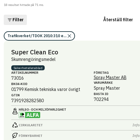
18
resultat hittade på
71
ms.
Filter
Återställ filter
Trafikverket/TDOK 2010:310 eller TDOK 2012:22/Kriterier för bedömning
Super Clean Eco
Skumrengöringsmedel
Säkerhets­datablad
ARTIKEL­NUMMER
FÖRETAG
Spray Master AB
73016
VARUMÄRKE
BK04-KOD
Spray Master
01799
Kemisk tekniska varor övrigt
BASTA ID
GTIN
702294
7391928282580
HÄLSO- OCH MILJÖ­FARLIGHET
Info
CIRKULARITET
Info
FÖRNYBARHET