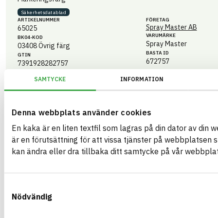
Säkerhets­datablad
ARTIKEL­NUMMER
FÖRETAG
Spray Master AB
65025
VARUMÄRKE
BK04-KOD
Spray Master
03408
Övrig färg
BASTA ID
GTIN
672757
7391928282757
HÄLSO- OCH MILJÖ­FARLIGHET
SAMTYCKE
INFORMATION
Info
CIRKULARITET
Denna webbplats använder cookies
Info
FÖRNYBARHET
En kaka är en liten textfil som lagras på din dator av din
Info
MILJÖEFFEKTER – EPD
är en förutsättning för att vissa tjänster på webbplatsen 
kan ändra eller dra tillbaka ditt samtycke på vår webbplat
Info
EMISSIONER OCH TESTER
Samtyckesval
Master Marker ECO Permanent Solid Green
Nödvändig
Markeringsfärg