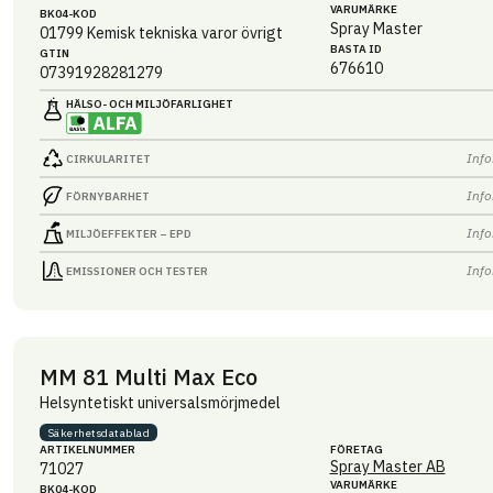
VARUMÄRKE
BK04-KOD
Spray Master
01799
Kemisk tekniska varor övrigt
BASTA ID
GTIN
676610
07391928281279
HÄLSO- OCH MILJÖ­FARLIGHET
Info
CIRKULARITET
Info
FÖRNYBARHET
Info
MILJÖEFFEKTER – EPD
Info
EMISSIONER OCH TESTER
MM 81 Multi Max Eco
Helsyntetiskt universalsmörjmedel
Säkerhets­datablad
ARTIKEL­NUMMER
FÖRETAG
Spray Master AB
71027
VARUMÄRKE
BK04-KOD