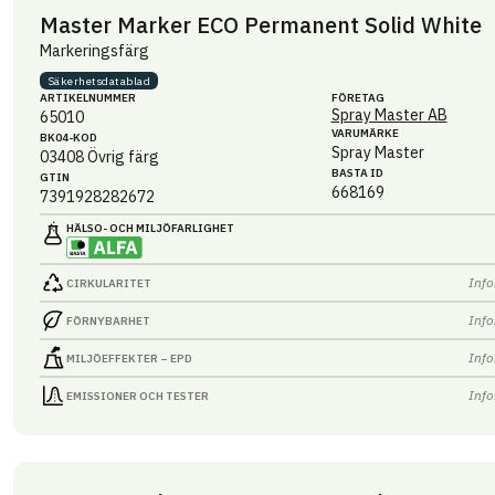
Master Marker ECO Permanent Solid White
Markeringsfärg
Säkerhets­datablad
ARTIKEL­NUMMER
FÖRETAG
Spray Master AB
65010
VARUMÄRKE
BK04-KOD
Spray Master
03408
Övrig färg
BASTA ID
GTIN
668169
7391928282672
HÄLSO- OCH MILJÖ­FARLIGHET
Info
CIRKULARITET
Info
FÖRNYBARHET
Info
MILJÖEFFEKTER – EPD
Info
EMISSIONER OCH TESTER