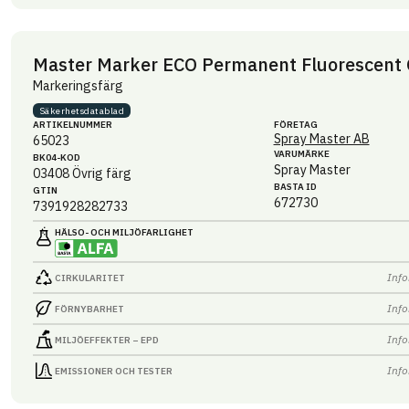
Master Marker ECO Permanent Fluorescent
Markeringsfärg
Säkerhets­datablad
ARTIKEL­NUMMER
FÖRETAG
Spray Master AB
65023
VARUMÄRKE
BK04-KOD
Spray Master
03408
Övrig färg
BASTA ID
GTIN
672730
7391928282733
HÄLSO- OCH MILJÖ­FARLIGHET
Info
CIRKULARITET
Info
FÖRNYBARHET
Info
MILJÖEFFEKTER – EPD
Info
EMISSIONER OCH TESTER