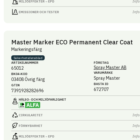
Info
MILJÖEFFEKTER – EPD
Info
EMISSIONER OCH TESTER
Master Marker ECO Permanent Clear Coat
Markeringsfärg
Säkerhets­datablad
ARTIKEL­NUMMER
FÖRETAG
Spray Master AB
65012
VARUMÄRKE
BK04-KOD
Spray Master
03408
Övrig färg
BASTA ID
GTIN
672707
7391928282696
HÄLSO- OCH MILJÖ­FARLIGHET
Info
CIRKULARITET
Info
FÖRNYBARHET
Info
MILJÖEFFEKTER – EPD