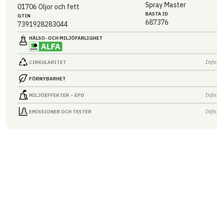
Spray Master
01706
Oljor och fett
BASTA ID
GTIN
687376
7391928283044
HÄLSO- OCH MILJÖ­FARLIGHET
Info
CIRKULARITET
FÖRNYBARHET
Info
MILJÖEFFEKTER – EPD
Info
EMISSIONER OCH TESTER