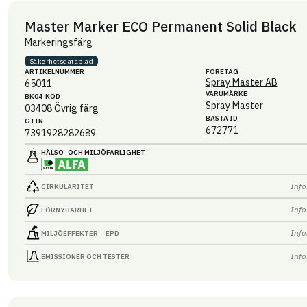
Master Marker ECO Permanent Solid Black
Markeringsfärg
Säkerhets­datablad
ARTIKEL­NUMMER
FÖRETAG
Spray Master AB
65011
VARUMÄRKE
BK04-KOD
Spray Master
03408
Övrig färg
BASTA ID
GTIN
672771
7391928282689
HÄLSO- OCH MILJÖ­FARLIGHET
Info
CIRKULARITET
Info
FÖRNYBARHET
Info
MILJÖEFFEKTER – EPD
Info
EMISSIONER OCH TESTER