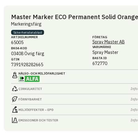
Master Marker ECO Permanent Solid Orang
Markeringsfärg
Säkerhets­datablad
ARTIKEL­NUMMER
FÖRETAG
Spray Master AB
65005
VARUMÄRKE
BK04-KOD
Spray Master
03408
Övrig färg
BASTA ID
GTIN
672770
7391928282665
HÄLSO- OCH MILJÖ­FARLIGHET
Info
CIRKULARITET
Info
FÖRNYBARHET
Info
MILJÖEFFEKTER – EPD
Info
EMISSIONER OCH TESTER