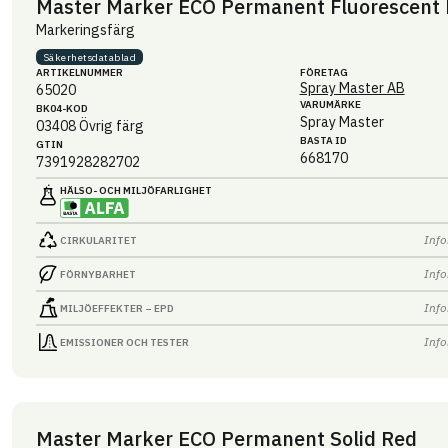
Master Marker ECO Permanent Fluorescent
Markeringsfärg
Säkerhets­datablad
ARTIKEL­NUMMER
FÖRETAG
Spray Master AB
65020
VARUMÄRKE
BK04-KOD
Spray Master
03408
Övrig färg
BASTA ID
GTIN
668170
7391928282702
HÄLSO- OCH MILJÖ­FARLIGHET
Info
CIRKULARITET
Info
FÖRNYBARHET
Info
MILJÖEFFEKTER – EPD
Info
EMISSIONER OCH TESTER
Master Marker ECO Permanent Solid Red