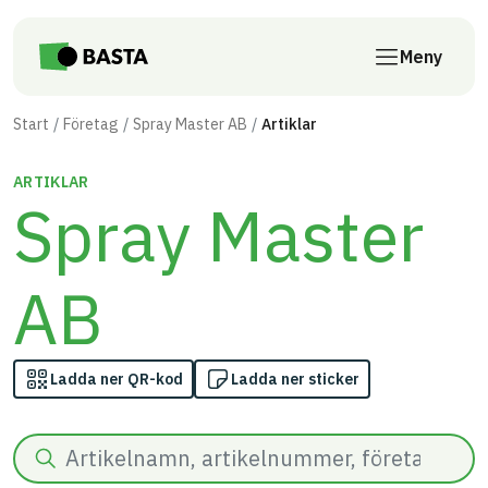
Till innehåll på sidan
Meny
Start
Företag
Spray Master AB
Artiklar
ARTIKLAR
Spray Master
AB
Ladda ner QR-kod
Ladda ner sticker
Sök