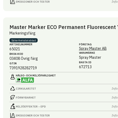
Info
EMISSIONER OCH TESTER
Master Marker ECO Permanent Fluorescent 
Markeringsfärg
Säkerhets­datablad
ARTIKEL­NUMMER
FÖRETAG
Spray Master AB
65021
VARUMÄRKE
BK04-KOD
Spray Master
03408
Övrig färg
BASTA ID
GTIN
672713
7391928282719
HÄLSO- OCH MILJÖ­FARLIGHET
Info
CIRKULARITET
Info
FÖRNYBARHET
Info
MILJÖEFFEKTER – EPD
Info
EMISSIONER OCH TESTER