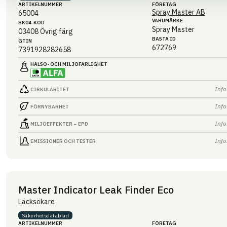
ARTIKEL­NUMMER
FÖRETAG
Spray Master AB
65004
VARUMÄRKE
BK04-KOD
Spray Master
03408
Övrig färg
BASTA ID
GTIN
672769
7391928282658
HÄLSO- OCH MILJÖ­FARLIGHET
Info
CIRKULARITET
Info
FÖRNYBARHET
Info
MILJÖEFFEKTER – EPD
Info
EMISSIONER OCH TESTER
Master Indicator Leak Finder Eco
Läcksökare
Säkerhets­datablad
ARTIKEL­NUMMER
FÖRETAG