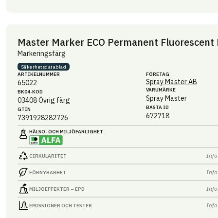
Master Marker ECO Permanent Fluorescent
Markeringsfärg
Säkerhets­datablad
ARTIKEL­NUMMER
FÖRETAG
Spray Master AB
65022
VARUMÄRKE
BK04-KOD
Spray Master
03408
Övrig färg
BASTA ID
GTIN
672718
7391928282726
HÄLSO- OCH MILJÖ­FARLIGHET
Info
CIRKULARITET
Info
FÖRNYBARHET
Info
MILJÖEFFEKTER – EPD
Info
EMISSIONER OCH TESTER