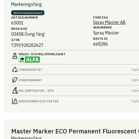
Markeringsfärg
Säkerhets­datablad
ARTIKEL­NUMMER
FÖRETAG
Spray Master AB
65001
VARUMÄRKE
BK04-KOD
Spray Master
03408
Övrig färg
BASTA ID
GTIN
668286
7391928282627
HÄLSO- OCH MILJÖ­FARLIGHET
Info
CIRKULARITET
Info
FÖRNYBARHET
Info
MILJÖEFFEKTER – EPD
Info
EMISSIONER OCH TESTER
Master Marker ECO Permanent Fluorescent 
Markeringsfärg