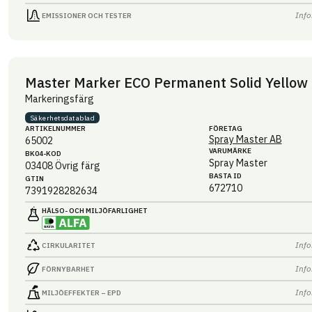
Info
EMISSIONER OCH TESTER
Master Marker ECO Permanent Solid Yellow
Markeringsfärg
Säkerhets­datablad
ARTIKEL­NUMMER
FÖRETAG
Spray Master AB
65002
VARUMÄRKE
BK04-KOD
Spray Master
03408
Övrig färg
BASTA ID
GTIN
672710
7391928282634
HÄLSO- OCH MILJÖ­FARLIGHET
Info
CIRKULARITET
Info
FÖRNYBARHET
Info
MILJÖEFFEKTER – EPD