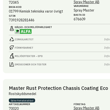
Spray Master AB
72045
VARUMÄRKE
BK04-KOD
Spray Master
01799
Kemisk tekniska varor övrigt
BASTA ID
GTIN
676609
7391928281446
HÄLSO- OCH MILJÖ­FARLIGHET
Info
CIRKULARITET
Info
FÖRNYBARHET
Info
MILJÖEFFEKTER – EPD
Info
EMISSIONER OCH TESTER
Master Rust Protection Chassis Coating Eco
Rostskyddsmedel
Säkerhets­datablad
ARTIKEL­NUMMER
FÖRETAG
Spray Master AB
70020