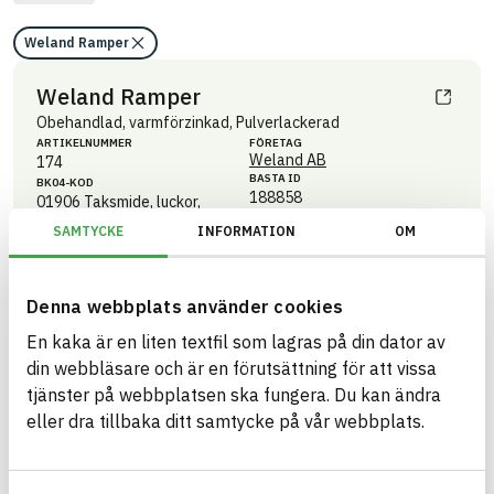
Weland Ramper
Weland Ramper
Obehandlad, varmförzinkad, Pulverlackerad
ARTIKEL­NUMMER
FÖRETAG
Weland AB
174
BASTA ID
BK04-KOD
188858
01906
Taksmide, luckor,
bryggor och balkonger
SAMTYCKE
INFORMATION
OM
HÄLSO- OCH MILJÖ­FARLIGHET
Information finns
Denna webbplats använder cookies
Information ej lämnad
CIRKULARITET
En kaka är en liten textfil som lagras på din dator av
Information ej lämnad
FÖRNYBARHET
din webbläsare och är en förutsättning för att vissa
Information ej lämnad
MILJÖEFFEKTER – EPD
tjänster på webbplatsen ska fungera. Du kan ändra
eller dra tillbaka ditt samtycke på vår webbplats.
Information ej lämnad
EMISSIONER OCH TESTER