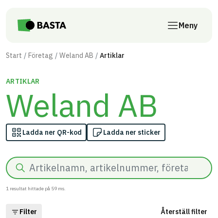
Till innehåll på sidan
Meny
Start
Företag
Weland AB
Artiklar
ARTIKLAR
Weland AB
Ladda ner QR-kod
Ladda ner sticker
Sök
1
resultat hittade på
59
ms.
Filter
Återställ filter