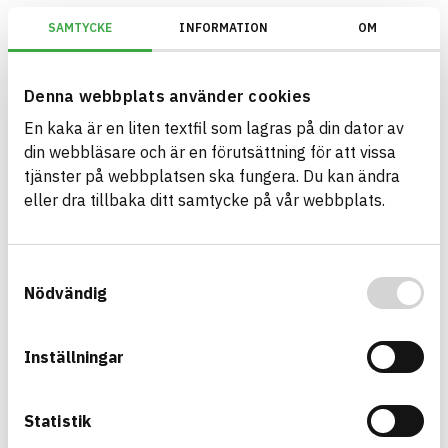
SAMTYCKE
INFORMATION
OM
Miljöbyggnad/Generation 4.X/Indikator 15 - Loggbok med byggvaror/O
Denna webbplats använder cookies
En kaka är en liten textfil som lagras på din dator av
Bygg med BASTA - medvetna
din webbläsare och är en förutsättning för att vissa
produktval!
tjänster på webbplatsen ska fungera. Du kan ändra
eller dra tillbaka ditt samtycke på vår webbplats.
BASTA-systemet är ensamt på marknaden om att
erbjuda kostnadsfri och publikt tillgänglig
hållbarhets information om bygg- och
Samtyckesval
anläggningsprodukter. BASTA-systemet erbjuder
Nödvändig
även bedömningskriterier och betyg kopplat till
utfasning av farliga ämnen.
Inställningar
BASTA är ett dotterbolag till
IVL Svenska
Miljöinstitutet
och
Byggföretagen
.
Statistik
Länk till annan webbplats
LinkedIn