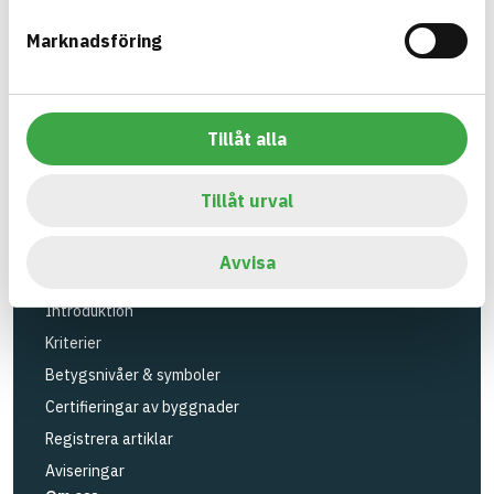
Verktyg
Marknadsföring
Sök artiklar
Loggbok
API
Tillåt alla
Registrera artiklar
Logga in
Tillåt urval
Registrera konto
BASTAs FAQ (Support)
Avvisa
BASTA-systemet
Introduktion
Kriterier
Betygsnivåer & symboler
Certifieringar av byggnader
Registrera artiklar
Aviseringar