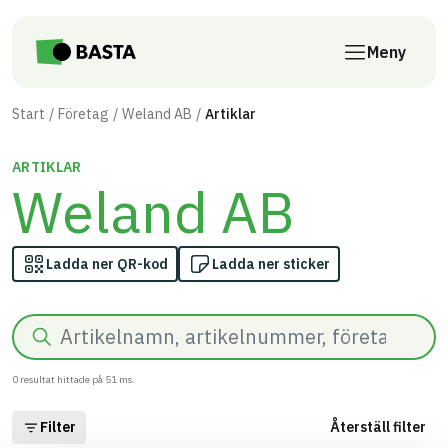
Till innehåll på sidan
Meny
Start
Företag
Weland AB
Artiklar
ARTIKLAR
Weland AB
Ladda ner QR-kod
Ladda ner sticker
Sök
0
resultat hittade på
51
ms.
Filter
Återställ filter