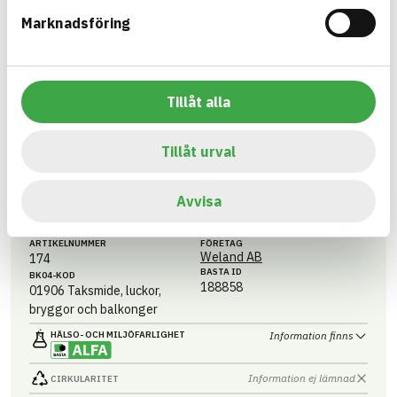
Marknadsföring
Information ej lämnad
CIRKULARITET
Information ej lämnad
FÖRNYBARHET
Information ej lämnad
MILJÖEFFEKTER – EPD
Tillåt alla
Information ej lämnad
EMISSIONER OCH TESTER
Tillåt urval
Avvisa
Weland Ramper
Obehandlad, varmförzinkad, Pulverlackerad
ARTIKEL­NUMMER
FÖRETAG
Weland AB
174
BASTA ID
BK04-KOD
188858
01906
Taksmide, luckor,
bryggor och balkonger
HÄLSO- OCH MILJÖ­FARLIGHET
Information finns
Information ej lämnad
CIRKULARITET