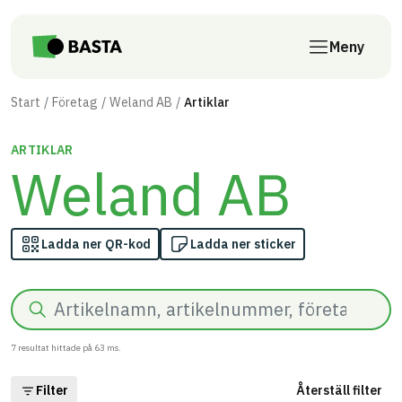
Till innehåll på sidan
Meny
Start
Företag
Weland AB
Artiklar
ARTIKLAR
Weland AB
Ladda ner QR-kod
Ladda ner sticker
Sök
7
resultat hittade på
63
ms.
Filter
Återställ filter