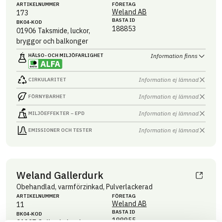
ARTIKEL­NUMMER
FÖRETAG
Weland AB
173
BASTA ID
BK04-KOD
188853
01906
Taksmide, luckor,
bryggor och balkonger
HÄLSO- OCH MILJÖ­FARLIGHET
Information finns
Information ej lämnad
CIRKULARITET
Information ej lämnad
FÖRNYBARHET
Information ej lämnad
MILJÖEFFEKTER – EPD
Information ej lämnad
EMISSIONER OCH TESTER
Weland Gallerdurk
Obehandlad, varmförzinkad, Pulverlackerad
ARTIKEL­NUMMER
FÖRETAG
Weland AB
11
BASTA ID
BK04-KOD
188855