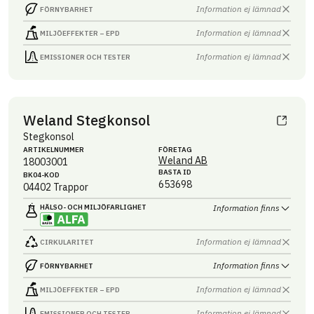
Information ej lämnad
FÖRNYBARHET
Information ej lämnad
MILJÖEFFEKTER – EPD
Information ej lämnad
EMISSIONER OCH TESTER
Weland Stegkonsol
Stegkonsol
ARTIKEL­NUMMER
FÖRETAG
Weland AB
18003001
BASTA ID
BK04-KOD
653698
04402
Trappor
HÄLSO- OCH MILJÖ­FARLIGHET
Information finns
Information ej lämnad
CIRKULARITET
Information finns
FÖRNYBARHET
Information ej lämnad
MILJÖEFFEKTER – EPD
Information ej lämnad
EMISSIONER OCH TESTER