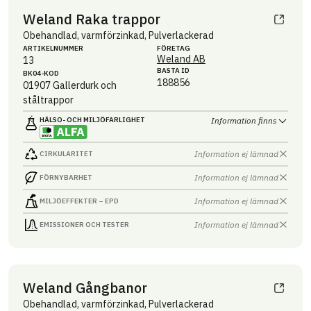
Weland Raka trappor
Obehandlad, varmförzinkad, Pulverlackerad
ARTIKEL­NUMMER
FÖRETAG
Weland AB
13
BASTA ID
BK04-KOD
188856
01907
Gallerdurk och
ståltrappor
HÄLSO- OCH MILJÖ­FARLIGHET
Information finns
Information ej lämnad
CIRKULARITET
Information ej lämnad
FÖRNYBARHET
Information ej lämnad
MILJÖEFFEKTER – EPD
Information ej lämnad
EMISSIONER OCH TESTER
Weland Gångbanor
Obehandlad, varmförzinkad, Pulverlackerad