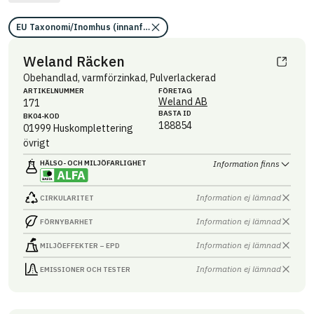
EU Taxonomi/Inomhus (innanför ångspärr)
Weland Räcken
Obehandlad, varmförzinkad, Pulverlackerad
ARTIKEL­NUMMER
FÖRETAG
Weland AB
171
BASTA ID
BK04-KOD
188854
01999
Huskomplettering
övrigt
HÄLSO- OCH MILJÖ­FARLIGHET
Information finns
Information ej lämnad
CIRKULARITET
Information ej lämnad
FÖRNYBARHET
Information ej lämnad
MILJÖEFFEKTER – EPD
Information ej lämnad
EMISSIONER OCH TESTER