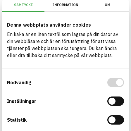
01907
Gallerdurk och
SAMTYCKE
INFORMATION
OM
ståltrappor
HÄLSO- OCH MILJÖ­FARLIGHET
Information finns
Denna webbplats använder cookies
Information ej lämnad
CIRKULARITET
En kaka är en liten textfil som lagras på din dator av
Information ej lämnad
FÖRNYBARHET
din webbläsare och är en förutsättning för att vissa
tjänster på webbplatsen ska fungera. Du kan ändra
Information ej lämnad
MILJÖEFFEKTER – EPD
eller dra tillbaka ditt samtycke på vår webbplats.
Information ej lämnad
EMISSIONER OCH TESTER
Samtyckesval
Nödvändig
Weland Spiraltrappor
Obehandlad, varmförzinkad, Pulverlackerad
ARTIKEL­NUMMER
FÖRETAG
Inställningar
Weland AB
12
BASTA ID
BK04-KOD
188857
01907
Gallerdurk och
Statistik
ståltrappor
HÄLSO- OCH MILJÖ­FARLIGHET
Information finns