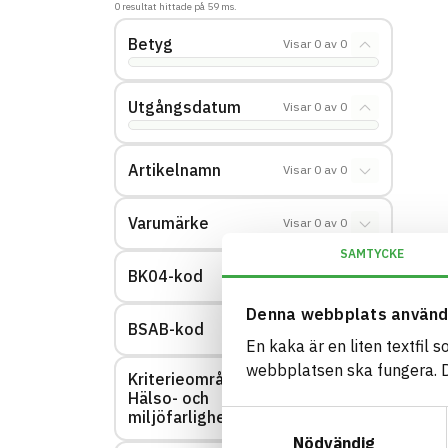
0
resultat hittade på
59
ms.
Betyg
Visar
0
av
0
Utgångsdatum
Visar
0
av
0
Artikelnamn
Visar
0
av
0
Varumärke
Visar
0
av
0
SAMTYCKE
BK04-kod
Visar
0
av
0
Denna webbplats använd
BSAB-kod
Visar
0
av
0
En kaka är en liten textfil 
webbplatsen ska fungera. Du
Kriterieområde:
Hälso- och
Visar
0
av
0
miljöfarlighet
Samtyckesval
Nödvändig