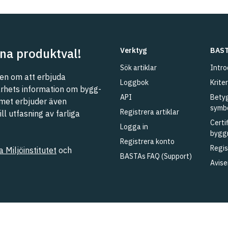
na produktval!
Verktyg
BAST
Sök artiklar
Intro
n om att erbjuda
Loggbok
Kriter
barhets information om bygg-
API
Betyg
met erbjuder även
symb
Registrera artiklar
l utfasning av farliga
Certi
Logga in
bygg
Registrera konto
Regis
 Miljöinstitutet
och
BASTAs FAQ (Support)
Avise