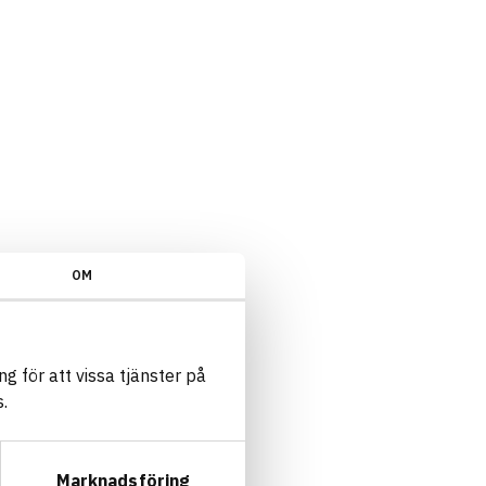
skriterium 2.5.8: Logbook/Uppfyller inte kraven
OM
g för att vissa tjänster på
.
Marknadsföring