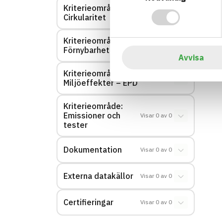
Kriterieområde:
Visar
0
av
0
Cirkularitet
Kriterieområde:
Visar
0
av
0
Förnybarhet
Avvisa
Kriterieområde:
Visar
0
av
0
Miljöeffekter – EPD
Kriterieområde:
Emissioner och
Visar
0
av
0
tester
Dokumentation
Visar
0
av
0
Externa datakällor
Visar
0
av
0
Certifieringar
Visar
0
av
0