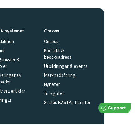
A-systemet
Om oss
duktion
Om oss
ier
Kontakt &
besöksadress
snivåer &
oler
Utbildningar & events
fieringar av
Marknadsföring
nader
Nyheter
trera artiklar
Integritet
ringar
Status BASTAs tjänster