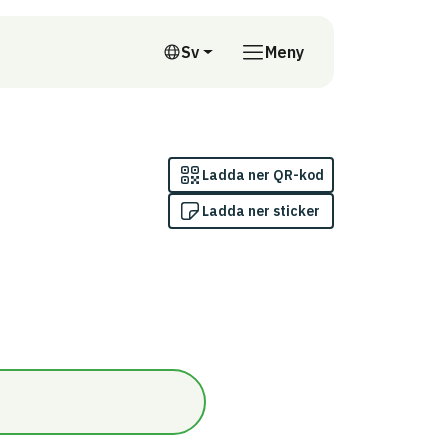
till annan webbplats
Sv
Meny
Svenska
Ladda ner QR-kod
Ladda ner sticker