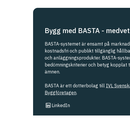
Bygg med BASTA - medvet
BASTA-systemet är ensamt på marknade
kostnadsfri och publikt tillgänglig håll
och anläggningsprodukter. BASTA-syste
bedömningskriterier och betyg kopplat til
ämnen.
BASTA är ett dotterbolag till
IVL Svenska
Byggföretagen
.
Länk till annan webbplats
LinkedIn