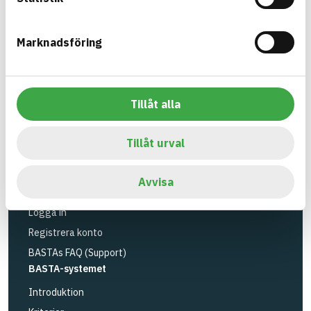
utfasning av farliga ämnen.
Marknadsföring
BASTA är ett dotterbolag till
IVL Svenska
Miljöinstitutet
och
Byggföretagen
.
Länk till annan webbplats
LinkedIn
Tillåt alla
Verktyg
Sök artiklar
Tillåt urval
Loggbok
API
Avvisa
Registrera artiklar
Logga in
Registrera konto
BASTAs FAQ (Support)
BASTA-systemet
Introduktion