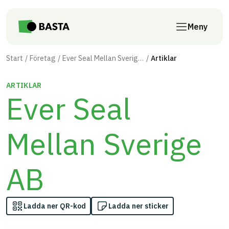
Till innehåll på sidan
Meny
Start
Företag
Ever Seal Mellan Sverige AB
Artiklar
ARTIKLAR
Ever Seal
Mellan Sverige
AB
Ladda ner QR-kod
Ladda ner sticker