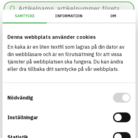
Sök
SAMTYCKE
INFORMATION
OM
0
resultat hittade på
55
ms.
Filter
Återställ filter
Denna webbplats använder cookies
En kaka är en liten textfil som lagras på din dator av
Miljöbyggnad/Generation 4.X/Indikator 9 - Utfasning av farliga ämne
din webbläsare och är en förutsättning för att vissa
tjänster på webbplatsen ska fungera. Du kan ändra
eller dra tillbaka ditt samtycke på vår webbplats.
Bygg med BASTA - medvetna
Samtyckesval
produktval!
Nödvändig
BASTA-systemet är ensamt på marknaden om att
erbjuda kostnadsfri och publikt tillgänglig
Inställningar
hållbarhets information om bygg- och
anläggningsprodukter. BASTA-systemet erbjuder
även bedömningskriterier och betyg kopplat till
Statistik