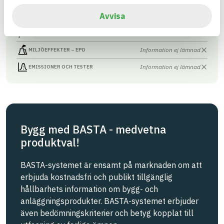
Avvisa
Information finns
CIRKULARITET
Information ej lämnad
FÖRNYBARHET
Information ej lämnad
MILJÖEFFEKTER – EPD
Information ej lämnad
EMISSIONER OCH TESTER
Bygg med BASTA - medvetna
produktval!
BASTA-systemet är ensamt på marknaden om att
erbjuda kostnadsfri och publikt tillgänglig
hållbarhets information om bygg- och
anläggningsprodukter. BASTA-systemet erbjuder
även bedömningskriterier och betyg kopplat till