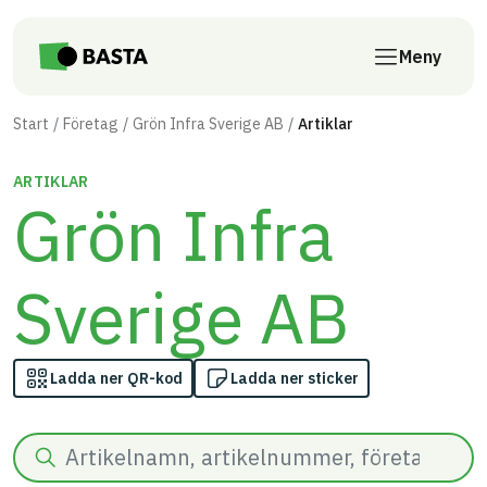
Till innehåll på sidan
Meny
Start
Företag
Grön Infra Sverige AB
Artiklar
ARTIKLAR
Grön Infra
Sverige AB
Ladda ner QR-kod
Ladda ner sticker
Sök