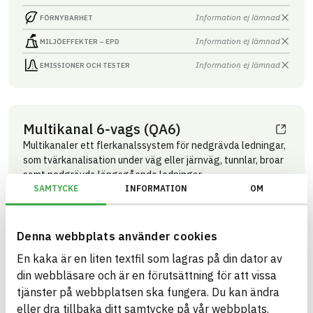
Information ej lämnad
FÖRNYBARHET
Information ej lämnad
MILJÖEFFEKTER – EPD
Information ej lämnad
EMISSIONER OCH TESTER
Multikanal 6-vags (QA6)
Multikanaler ett flerkanalssystem för nedgrävda ledningar,
som tvärkanalisation under väg eller järnväg, tunnlar, broar
samt nedgrävda längsgående ledningar
SAMTYCKE
INFORMATION
OM
Produktblad
Övriga dokument
ARTIKEL­NUMMER
FÖRETAG
Grön Infra Sverige AB
10990001
VARUMÄRKE
BK04-KOD
Denna webbplats använder cookies
Grön Infra
20299
Mark övrigt
BASTA ID
GTIN
En kaka är en liten textfil som lagras på din dator av
741786
07340237506825
din webbläsare och är en förutsättning för att vissa
HÄLSO- OCH MILJÖ­FARLIGHET
Information finns
tjänster på webbplatsen ska fungera. Du kan ändra
eller dra tillbaka ditt samtycke på vår webbplats.