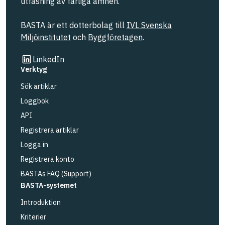
utfasning av farliga ämnen.
BASTA är ett dotterbolag till
IVL Svenska
Miljöinstitutet
och
Byggföretagen
.
Länk till annan webbplats
LinkedIn
Verktyg
Sök artiklar
Loggbok
API
Registrera artiklar
Logga in
Registrera konto
BASTAs FAQ (Support)
BASTA-systemet
Introduktion
Kriterier