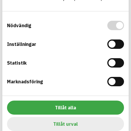
Information finns
CIRKULARITET
Information ej lämnad
FÖRNYBARHET
Samtyckesval
Information ej lämnad
MILJÖEFFEKTER – EPD
Nödvändig
Information ej lämnad
EMISSIONER OCH TESTER
Inställningar
Multikanal 4-vägs (QA4)
Statistik
Multikanaler ett flerkanalssystem för nedgrävda ledningar,
som tvärkanalisation under väg eller järnväg, tunnlar, broar
samt nedgrävda längsgående ledningar
Marknadsföring
Produktblad
Övriga dokument
ARTIKEL­NUMMER
FÖRETAG
Grön Infra Sverige AB
10990000
VARUMÄRKE
BK04-KOD
Grön Infra
20299
Mark övrigt
Tillåt alla
BASTA ID
GTIN
741787
07340237506818
Tillåt urval
HÄLSO- OCH MILJÖ­FARLIGHET
Information finns