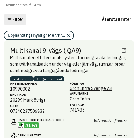
3
resultat hittade på
54
ms.
Filter
Återställ filter
Upphandlingsmyndigheten/Projektering för minskad klimatpåverkan/
Multikanal 9-vägs ( QA9)
Multikanaler ett flerkanalssystem för nedgrävda ledningar,
som tvärkanalisation under väg eller järnväg, tunnlar, broar
samt nedgrävda längsgående ledningar
Produktblad
Övriga dokument
ARTIKEL­NUMMER
FÖRETAG
Grön Infra Sverige AB
10990002
VARUMÄRKE
BK04-KOD
Grön Infra
20299
Mark övrigt
BASTA ID
GTIN
741785
07340237506832
HÄLSO- OCH MILJÖ­FARLIGHET
Information finns
Information finns
CIRKULARITET