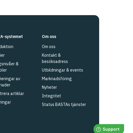
A-systemet
Om oss
duktion
Om oss
ier
Kontakt &
besöksadress
snivåer &
oler
Utbildningar & events
fieringar av
Marknadsföring
nader
Nyheter
trera artiklar
Integritet
ringar
Status BASTAs tjänster