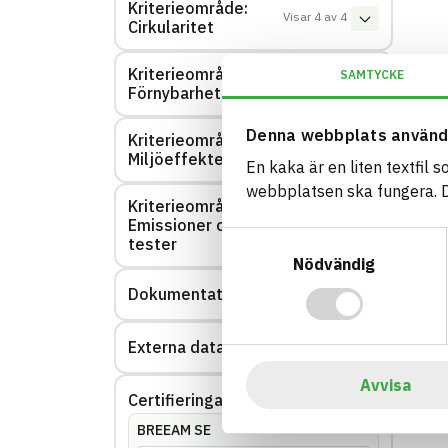
Kriterieområde:
Visar
4
av
4
Cirkularitet
Kriterieområde:
SAMTYCKE
Visar
0
av
0
Förnybarhet
Denna webbplats använd
Kriterieområde:
Visar
0
av
0
Miljöeffekter – EPD
En kaka är en liten textfil 
webbplatsen ska fungera. Du
Kriterieområde:
Emissioner och
Visar
0
av
0
Samtyckesval
tester
Nödvändig
Dokumentation
Visar
2
av
2
Externa datakällor
Visar
0
av
0
Avvisa
Certifieringar
Visar
154
av
154
BREEAM SE