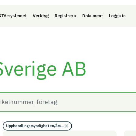
Länk 
TA-systemet
Verktyg
Registrera
Dokument
Logga in
Sverige AB
Upphandlingsmyndigheten/Ämnen med miljö- och hälsofarliga egenskap