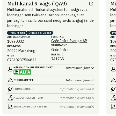
Multikanal 9-vägs ( QA9)
Mu
Multikanaler ett flerkanalssystem för nedgrävda
Mul
ledningar, som tvärkanalisation under väg eller
led
järnväg, tunnlar, broar samt nedgrävda längsgående
jär
ledningar
led
Produktblad
Övriga dokument
Pr
ARTIKEL­NUMMER
FÖRETAG
ART
Grön Infra Sverige AB
10990002
10
VARUMÄRKE
BK04-KOD
BK0
Grön Infra
20299
Mark övrigt
20
BASTA ID
GTIN
GTI
741785
07340237506832
07
HÄLSO- OCH MILJÖ­FARLIGHET
Information finns
Information finns
CIRKULARITET
Information ej lämnad
FÖRNYBARHET
Information ej lämnad
MILJÖEFFEKTER – EPD
Information ej lämnad
EMISSIONER OCH TESTER