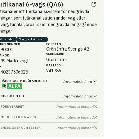
ltikanal 6-vags (QA6)
tikanaler ett flerkanalssystem för nedgrävda
ningar, som tvärkanalisation under väg eller
nväg, tunnlar, broar samt nedgrävda längsgående
ningar
oduktblad
Övriga dokument
IKEL­NUMMER
FÖRETAG
Grön Infra Sverige AB
990001
VARUMÄRKE
4-KOD
Grön Infra
299
Mark övrigt
BASTA ID
N
741786
340237506825
HÄLSO- OCH MILJÖ­FARLIGHET
Information finns
Information finns
CIRKULARITET
Information ej lämnad
FÖRNYBARHET
Information ej lämnad
MILJÖEFFEKTER – EPD
Information ej lämnad
EMISSIONER OCH TESTER