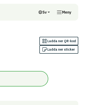
till annan webbplats
Sv
Meny
Svenska
Ladda ner QR-kod
Ladda ner sticker
er/Avancerad nivå/Kravnivå A