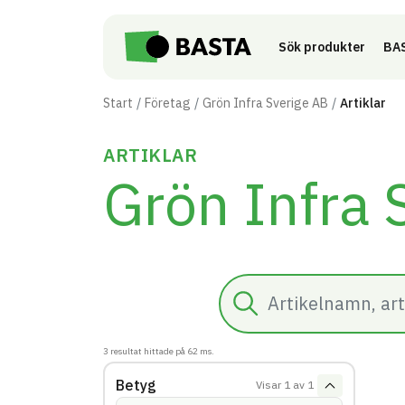
Till innehåll på sidan
Sök produkter
BAS
Start
Företag
Grön Infra Sverige AB
Artiklar
ARTIKLAR
Grön Infra 
Sök
3
resultat hittade på
62
ms.
Betyg
Visar
1
av
1