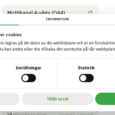
Multikanal 4-vägs (QA4)
Multikanaler ett flerkanalssystem för nedgrävda
INFORMATION
ledningar, som tvärkanalisation under väg eller
järnväg, tunnlar, broar samt nedgrävda längsgående
er cookies
ledningar
Produktblad
Övriga dokument
som lagras på din dator av din webbläsare och är en förutsättnin
ARTIKEL­NUMMER
FÖRETAG
 kan ändra eller dra tillbaka ditt samtycke på vår webbplats
Grön Infra Sverige AB
10990000
VARUMÄRKE
BK04-KOD
Grön Infra
20299
Mark övrigt
BASTA ID
GTIN
Inställningar
Statistik
741787
07340237506818
HÄLSO- OCH MILJÖ­FARLIGHET
Information finns
Information finns
CIRKULARITET
Information ej lämnad
FÖRNYBARHET
Tillåt urval
Information ej lämnad
MILJÖEFFEKTER – EPD
Information ej lämnad