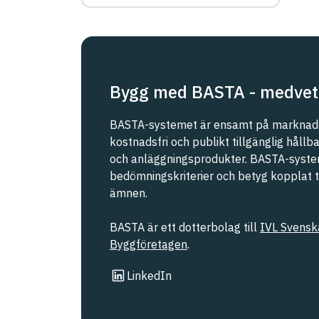
eller Malmö stad
REACH SVHC
Svanen
Bygg med BASTA - medvet
Svenska Kraftnät
BASTA-systemet är ensamt på marknade
kostnadsfri och publikt tillgänglig håll
och anläggningsprodukter. BASTA-syste
Trafikverket
bedömningskriterier och betyg kopplat til
ämnen.
Upphandlingsmyndigheten
BASTA är ett dotterbolag till
IVL Svenska
Byggföretagen
.
Länk till annan webbplats
LinkedIn