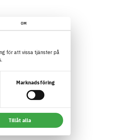
OM
g för att vissa tjänster på
.
Marknadsföring
Tillåt alla