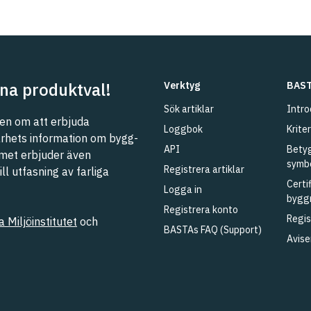
na produktval!
Verktyg
BAST
Sök artiklar
Intro
n om att erbjuda
Loggbok
Kriter
barhets information om bygg-
API
Betyg
met erbjuder även
symb
Registrera artiklar
l utfasning av farliga
Certi
Logga in
bygg
Registrera konto
Regis
 Miljöinstitutet
och
BASTAs FAQ (Support)
Avise