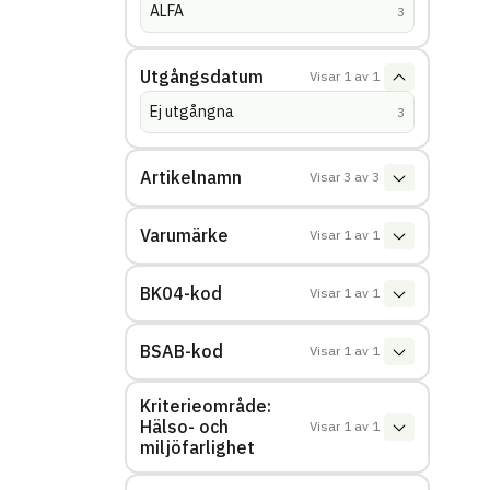
ALFA
(
träffar
)
3
Utgångsdatum
Visar
1
av
1
Ej utgångna
(
träffar
)
3
Artikelnamn
Visar
3
av
3
Varumärke
Visar
1
av
1
BK04-kod
Visar
1
av
1
BSAB-kod
Visar
1
av
1
Kriterieområde:
Hälso- och
Visar
1
av
1
miljöfarlighet