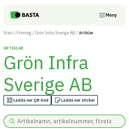
Till innehåll på sidan
Meny
Start
Företag
Grön Infra Sverige AB
Artiklar
ARTIKLAR
Grön Infra
Sverige AB
Ladda ner QR-kod
Ladda ner sticker
Sök