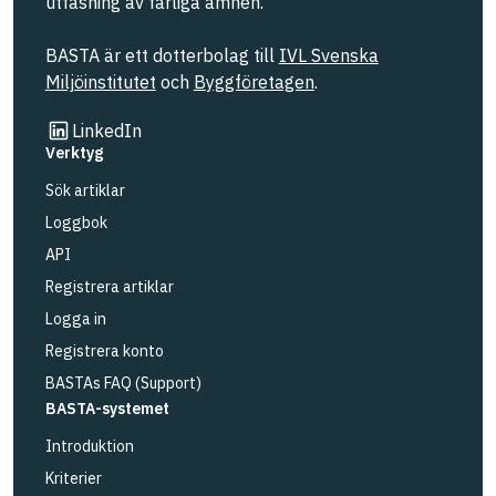
utfasning av farliga ämnen.
BASTA är ett dotterbolag till
IVL Svenska
Miljöinstitutet
och
Byggföretagen
.
Länk till annan webbplats
LinkedIn
Verktyg
Sök artiklar
Loggbok
API
Registrera artiklar
Logga in
Registrera konto
BASTAs FAQ (Support)
BASTA-systemet
Introduktion
Kriterier