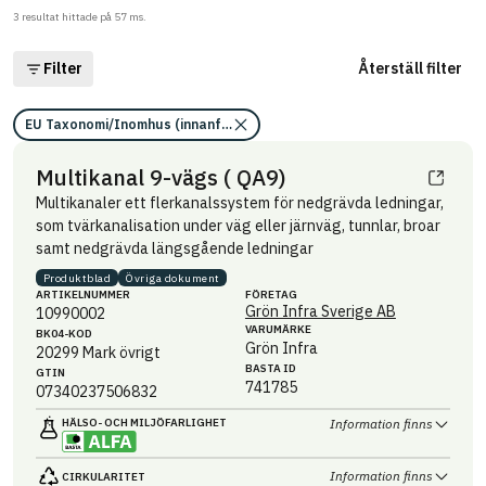
3
resultat hittade på
57
ms.
Filter
Återställ filter
EU Taxonomi/Inomhus (innanför ångspärr)/Omfattas inte av kraven
Multikanal 9-vägs ( QA9)
Multikanaler ett flerkanalssystem för nedgrävda ledningar,
som tvärkanalisation under väg eller järnväg, tunnlar, broar
samt nedgrävda längsgående ledningar
Produktblad
Övriga dokument
ARTIKEL­NUMMER
FÖRETAG
Grön Infra Sverige AB
10990002
VARUMÄRKE
BK04-KOD
Grön Infra
20299
Mark övrigt
BASTA ID
GTIN
741785
07340237506832
HÄLSO- OCH MILJÖ­FARLIGHET
Information finns
Information finns
CIRKULARITET