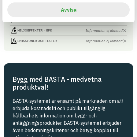
Avvisa
Information finns
CIRKULARITET
Information ej lämnad
FÖRNYBARHET
Information ej lämnad
MILJÖEFFEKTER – EPD
Information ej lämnad
EMISSIONER OCH TESTER
Bygg med BASTA - medvetna
produktval!
BASTA-systemet är ensamt på marknaden om att
erbjuda kostnadsfri och publikt tillgänglig
hållbarhets information om bygg- och
anläggningsprodukter. BASTA-systemet erbjuder
även bedömningskriterier och betyg kopplat till