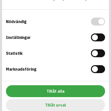
Information finns
CIRKULARITET
Information ej lämnad
FÖRNYBARHET
Samtyckesval
Information ej lämnad
MILJÖEFFEKTER – EPD
Nödvändig
Information ej lämnad
EMISSIONER OCH TESTER
Inställningar
Multikanal 4-vägs (QA4)
Statistik
Multikanaler ett flerkanalssystem för nedgrävda ledningar,
som tvärkanalisation under väg eller järnväg, tunnlar, broar
samt nedgrävda längsgående ledningar
Marknadsföring
Produktblad
Övriga dokument
ARTIKEL­NUMMER
FÖRETAG
Grön Infra Sverige AB
10990000
VARUMÄRKE
BK04-KOD
Grön Infra
20299
Mark övrigt
Tillåt alla
BASTA ID
GTIN
741787
07340237506818
Tillåt urval
HÄLSO- OCH MILJÖ­FARLIGHET
Information finns