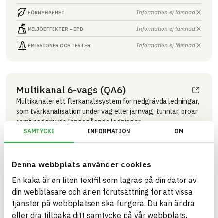
Information ej lämnad
FÖRNYBARHET
Information ej lämnad
MILJÖEFFEKTER – EPD
Information ej lämnad
EMISSIONER OCH TESTER
Multikanal 6-vags (QA6)
Multikanaler ett flerkanalssystem för nedgrävda ledningar,
som tvärkanalisation under väg eller järnväg, tunnlar, broar
samt nedgrävda längsgående ledningar
SAMTYCKE
INFORMATION
OM
Produktblad
Övriga dokument
ARTIKEL­NUMMER
FÖRETAG
Grön Infra Sverige AB
10990001
VARUMÄRKE
BK04-KOD
Denna webbplats använder cookies
Grön Infra
20299
Mark övrigt
BASTA ID
GTIN
En kaka är en liten textfil som lagras på din dator av
741786
07340237506825
din webbläsare och är en förutsättning för att vissa
HÄLSO- OCH MILJÖ­FARLIGHET
Information finns
tjänster på webbplatsen ska fungera. Du kan ändra
eller dra tillbaka ditt samtycke på vår webbplats.