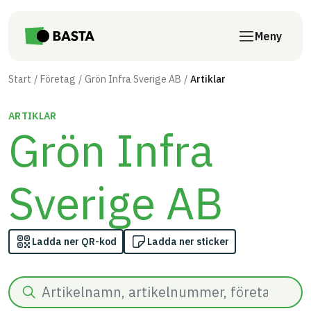
Till innehåll på sidan
Meny
Start
Företag
Grön Infra Sverige AB
Artiklar
ARTIKLAR
Grön Infra
Sverige AB
Ladda ner QR-kod
Ladda ner sticker
Sök