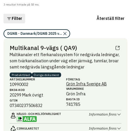
3
resultat hittade på
58
ms.
Filter
Återställ filter
DGNB - Danmark/DGNB 2025 v2/Kravområde ekonomisk kvalitet
Multikanal 9-vägs ( QA9)
Multikanaler ett flerkanalssystem för nedgrävda ledningar,
som tvärkanalisation under väg eller järnväg, tunnlar, broar
samt nedgrävda längsgående ledningar
Produktblad
Övriga dokument
ARTIKEL­NUMMER
FÖRETAG
Grön Infra Sverige AB
10990002
VARUMÄRKE
BK04-KOD
Grön Infra
20299
Mark övrigt
BASTA ID
GTIN
741785
07340237506832
HÄLSO- OCH MILJÖ­FARLIGHET
Information finns
Information finns
CIRKULARITET