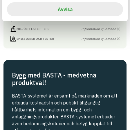
Avvisa
Information finns
CIRKULARITET
Information ej lämnad
FÖRNYBARHET
Information ej lämnad
MILJÖEFFEKTER – EPD
Information ej lämnad
EMISSIONER OCH TESTER
Bygg med BASTA - medvetna
produktval!
BASTA-systemet är ensamt på marknaden om att
erbjuda kostnadsfri och publikt tillgänglig
hållbarhets information om bygg- och
anläggningsprodukter. BASTA-systemet erbjuder
även bedömningskriterier och betyg kopplat till