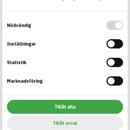
Information finns
CIRKULARITET
Information ej lämnad
FÖRNYBARHET
Samtyckesval
Information ej lämnad
MILJÖEFFEKTER – EPD
Nödvändig
Information ej lämnad
EMISSIONER OCH TESTER
Inställningar
Multikanal 4-vägs (QA4)
Statistik
Multikanaler ett flerkanalssystem för nedgrävda ledningar,
som tvärkanalisation under väg eller järnväg, tunnlar, broar
samt nedgrävda längsgående ledningar
Marknadsföring
Produktblad
Övriga dokument
ARTIKEL­NUMMER
FÖRETAG
Grön Infra Sverige AB
10990000
VARUMÄRKE
BK04-KOD
Grön Infra
20299
Mark övrigt
Tillåt alla
BASTA ID
GTIN
741787
07340237506818
Tillåt urval
HÄLSO- OCH MILJÖ­FARLIGHET
Information finns