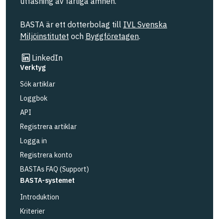
utfasning av farliga ämnen.
BASTA är ett dotterbolag till
IVL Svenska
Miljöinstitutet
och
Byggföretagen
.
Länk till annan webbplats
LinkedIn
Verktyg
Sök artiklar
Loggbok
API
Registrera artiklar
Logga in
Registrera konto
BASTAs FAQ (Support)
BASTA-systemet
Introduktion
Kriterier