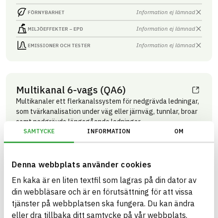
Information ej lämnad
FÖRNYBARHET
Information ej lämnad
MILJÖEFFEKTER – EPD
Information ej lämnad
EMISSIONER OCH TESTER
Multikanal 6-vags (QA6)
Multikanaler ett flerkanalssystem för nedgrävda ledningar,
som tvärkanalisation under väg eller järnväg, tunnlar, broar
samt nedgrävda längsgående ledningar
SAMTYCKE
INFORMATION
OM
Produktblad
Övriga dokument
ARTIKEL­NUMMER
FÖRETAG
Grön Infra Sverige AB
10990001
VARUMÄRKE
BK04-KOD
Denna webbplats använder cookies
Grön Infra
20299
Mark övrigt
BASTA ID
GTIN
En kaka är en liten textfil som lagras på din dator av
741786
07340237506825
din webbläsare och är en förutsättning för att vissa
HÄLSO- OCH MILJÖ­FARLIGHET
Information finns
tjänster på webbplatsen ska fungera. Du kan ändra
eller dra tillbaka ditt samtycke på vår webbplats.