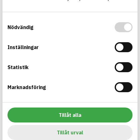
Information finns
CIRKULARITET
Information ej lämnad
FÖRNYBARHET
Samtyckesval
Information ej lämnad
MILJÖEFFEKTER – EPD
Nödvändig
Information ej lämnad
EMISSIONER OCH TESTER
Inställningar
Multikanal 4-vägs (QA4)
Statistik
Multikanaler ett flerkanalssystem för nedgrävda ledningar,
som tvärkanalisation under väg eller järnväg, tunnlar, broar
samt nedgrävda längsgående ledningar
Marknadsföring
Produktblad
Övriga dokument
ARTIKEL­NUMMER
FÖRETAG
Grön Infra Sverige AB
10990000
VARUMÄRKE
BK04-KOD
Grön Infra
20299
Mark övrigt
Tillåt alla
BASTA ID
GTIN
741787
07340237506818
Tillåt urval
HÄLSO- OCH MILJÖ­FARLIGHET
Information finns