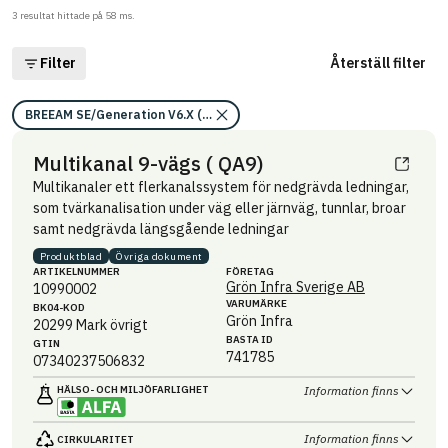
3
resultat hittade på
58
ms.
Filter
Återställ filter
BREEAM SE/Generation V6.X (2023)/Kriterium: Mat 07 Farliga ämnen/B
Multikanal 9-vägs ( QA9)
Multikanaler ett flerkanalssystem för nedgrävda ledningar,
som tvärkanalisation under väg eller järnväg, tunnlar, broar
samt nedgrävda längsgående ledningar
Produktblad
Övriga dokument
ARTIKEL­NUMMER
FÖRETAG
Grön Infra Sverige AB
10990002
VARUMÄRKE
BK04-KOD
Grön Infra
20299
Mark övrigt
BASTA ID
GTIN
741785
07340237506832
HÄLSO- OCH MILJÖ­FARLIGHET
Information finns
Information finns
CIRKULARITET