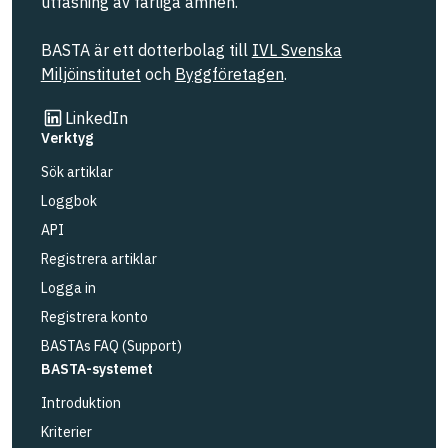
utfasning av farliga ämnen.
BASTA är ett dotterbolag till
IVL Svenska
Miljöinstitutet
och
Byggföretagen
.
Länk till annan webbplats
LinkedIn
Verktyg
Sök artiklar
Loggbok
API
Registrera artiklar
Logga in
Registrera konto
BASTAs FAQ (Support)
BASTA-systemet
Introduktion
Kriterier