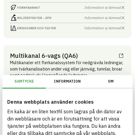
Information ej lämnad
FÖRNYBARHET
Information ej lämnad
MILJÖEFFEKTER – EPD
Information ej lämnad
EMISSIONER OCH TESTER
Multikanal 6-vags (QA6)
Multikanaler ett flerkanalssystem för nedgrävda ledningar,
som tvärkanalisation under väg eller järnväg, tunnlar, broar
samt nedgrävda längsgående ledningar
SAMTYCKE
INFORMATION
OM
Produktblad
Övriga dokument
ARTIKEL­NUMMER
FÖRETAG
Grön Infra Sverige AB
10990001
VARUMÄRKE
BK04-KOD
Denna webbplats använder cookies
Grön Infra
20299
Mark övrigt
BASTA ID
GTIN
En kaka är en liten textfil som lagras på din dator av
741786
07340237506825
din webbläsare och är en förutsättning för att vissa
HÄLSO- OCH MILJÖ­FARLIGHET
Information finns
tjänster på webbplatsen ska fungera. Du kan ändra
eller dra tillbaka ditt samtycke på vår webbplats.