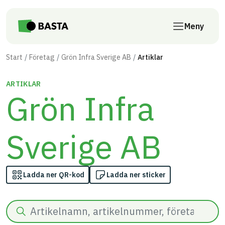
Till innehåll på sidan
Meny
Start
Företag
Grön Infra Sverige AB
Artiklar
ARTIKLAR
Grön Infra
Sverige AB
Ladda ner QR-kod
Ladda ner sticker
Sök