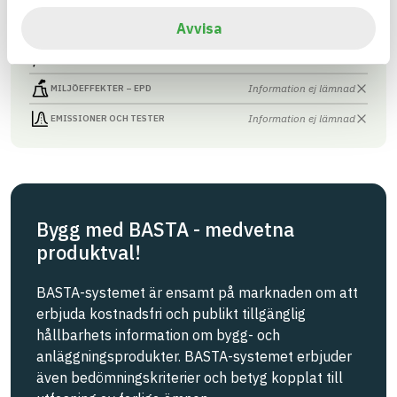
Avvisa
Information finns
CIRKULARITET
Information ej lämnad
FÖRNYBARHET
Information ej lämnad
MILJÖEFFEKTER – EPD
Information ej lämnad
EMISSIONER OCH TESTER
Bygg med BASTA - medvetna
produktval!
BASTA-systemet är ensamt på marknaden om att
erbjuda kostnadsfri och publikt tillgänglig
hållbarhets information om bygg- och
anläggningsprodukter. BASTA-systemet erbjuder
även bedömningskriterier och betyg kopplat till