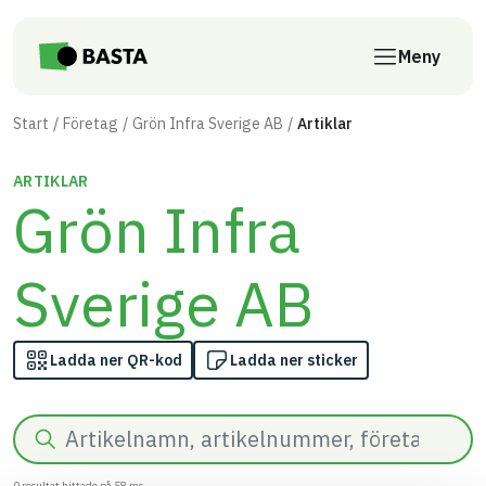
Till innehåll på sidan
Meny
Start
Företag
Grön Infra Sverige AB
Artiklar
ARTIKLAR
Grön Infra
Sverige AB
Ladda ner QR-kod
Ladda ner sticker
Sök
0
resultat hittade på
58
ms.