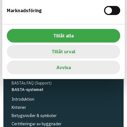
Miljöinstitutet
och
Byggföretagen
.
Marknadsföring
Länk till annan webbplats
LinkedIn
Verktyg
Sök artiklar
Tillåt alla
Loggbok
API
Tillåt urval
Registrera artiklar
Logga in
Avvisa
Registrera konto
BASTAs FAQ (Support)
BASTA-systemet
Introduktion
Kriterier
Betygsnivåer & symboler
Certifieringar av byggnader