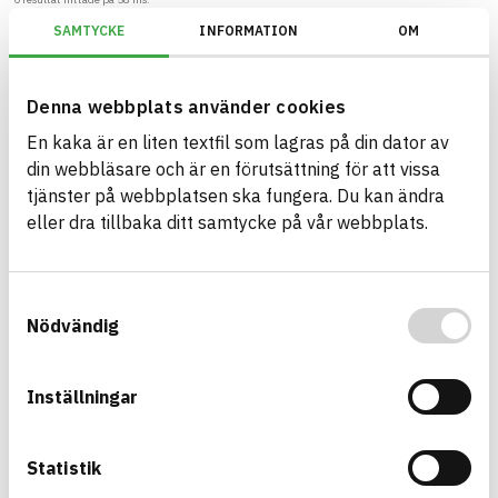
SAMTYCKE
INFORMATION
OM
Filter
Återställ filter
Denna webbplats använder cookies
BREEAM SE/Generation V6.X (2023)/Kriterium: Mat 07 Farliga ämnen/B
En kaka är en liten textfil som lagras på din dator av
din webbläsare och är en förutsättning för att vissa
tjänster på webbplatsen ska fungera. Du kan ändra
eller dra tillbaka ditt samtycke på vår webbplats.
Bygg med BASTA - medvetna
produktval!
Samtyckesval
BASTA-systemet är ensamt på marknaden om att
Nödvändig
erbjuda kostnadsfri och publikt tillgänglig
hållbarhets information om bygg- och
anläggningsprodukter. BASTA-systemet erbjuder
Inställningar
även bedömningskriterier och betyg kopplat till
utfasning av farliga ämnen.
Statistik
BASTA är ett dotterbolag till
IVL Svenska