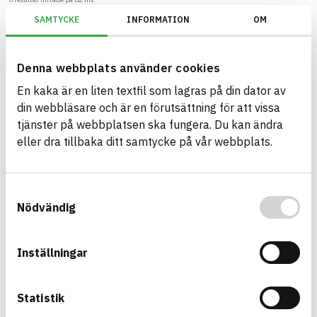
SAMTYCKE
INFORMATION
OM
Filter
Återställ filter
Denna webbplats använder cookies
BREEAM SE/Generation 2017/Kriterium: Mat 07 Farliga ämnen/Bedömnin
En kaka är en liten textfil som lagras på din dator av
din webbläsare och är en förutsättning för att vissa
tjänster på webbplatsen ska fungera. Du kan ändra
eller dra tillbaka ditt samtycke på vår webbplats.
Bygg med BASTA - medvetna
produktval!
Samtyckesval
BASTA-systemet är ensamt på marknaden om att
Nödvändig
erbjuda kostnadsfri och publikt tillgänglig
hållbarhets information om bygg- och
anläggningsprodukter. BASTA-systemet erbjuder
Inställningar
även bedömningskriterier och betyg kopplat till
utfasning av farliga ämnen.
Statistik
BASTA är ett dotterbolag till
IVL Svenska