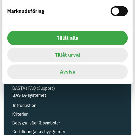
Miljöinstitutet
och
Byggföretagen
.
Marknadsföring
Länk till annan webbplats
LinkedIn
Verktyg
Sök artiklar
Tillåt alla
Loggbok
API
Tillåt urval
Registrera artiklar
Logga in
Avvisa
Registrera konto
BASTAs FAQ (Support)
BASTA-systemet
Introduktion
Kriterier
Betygsnivåer & symboler
Certifieringar av byggnader