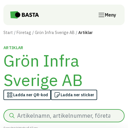
Till innehåll på sidan
Meny
Start
Företag
Grön Infra Sverige AB
Artiklar
ARTIKLAR
Grön Infra
Sverige AB
Ladda ner QR-kod
Ladda ner sticker
Sök
0
resultat hittade på
62
ms.