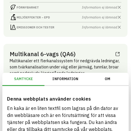
Information ej lämnad
FÖRNYBARHET
Information ej lämnad
MILJÖEFFEKTER – EPD
Information ej lämnad
EMISSIONER OCH TESTER
Multikanal 6-vags (QA6)
Multikanaler ett flerkanalssystem för nedgrävda ledningar,
som tvärkanalisation under väg eller järnväg, tunnlar, broar
samt nedgrävda längsgående ledningar
SAMTYCKE
INFORMATION
OM
Produktblad
Övriga dokument
ARTIKEL­NUMMER
FÖRETAG
Grön Infra Sverige AB
10990001
VARUMÄRKE
BK04-KOD
Denna webbplats använder cookies
Grön Infra
20299
Mark övrigt
BASTA ID
GTIN
En kaka är en liten textfil som lagras på din dator av
741786
07340237506825
din webbläsare och är en förutsättning för att vissa
HÄLSO- OCH MILJÖ­FARLIGHET
Information finns
tjänster på webbplatsen ska fungera. Du kan ändra
eller dra tillbaka ditt samtycke på vår webbplats.