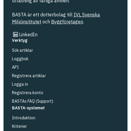
utfasning av farliga ämnen.
BASTA är ett dotterbolag till
IVL Svenska
Miljöinstitutet
och
Byggföretagen
.
Länk till annan webbplats
LinkedIn
Verktyg
Sök artiklar
Loggbok
API
Registrera artiklar
Logga in
Registrera konto
BASTAs FAQ (Support)
BASTA-systemet
Introduktion
Kriterier