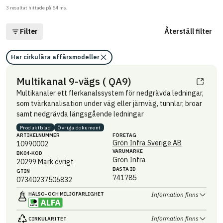
3
resultat hittade på
54
ms.
Filter
Återställ filter
Har cirkulära affärsmodeller
Multikanal 9-vägs ( QA9)
Multikanaler ett flerkanalssystem för nedgrävda ledningar,
som tvärkanalisation under väg eller järnväg, tunnlar, broar
samt nedgrävda längsgående ledningar
Produktblad
Övriga dokument
ARTIKEL­NUMMER
FÖRETAG
Grön Infra Sverige AB
10990002
VARUMÄRKE
BK04-KOD
Grön Infra
20299
Mark övrigt
BASTA ID
GTIN
741785
07340237506832
HÄLSO- OCH MILJÖ­FARLIGHET
Information finns
Information finns
CIRKULARITET