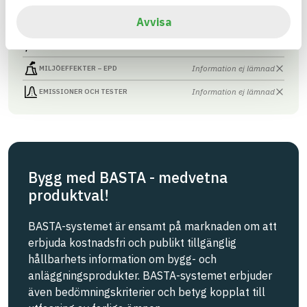
Avvisa
Information finns
CIRKULARITET
Information ej lämnad
FÖRNYBARHET
Information ej lämnad
MILJÖEFFEKTER – EPD
Information ej lämnad
EMISSIONER OCH TESTER
Bygg med BASTA - medvetna
produktval!
BASTA-systemet är ensamt på marknaden om att
erbjuda kostnadsfri och publikt tillgänglig
hållbarhets information om bygg- och
anläggningsprodukter. BASTA-systemet erbjuder
även bedömningskriterier och betyg kopplat till