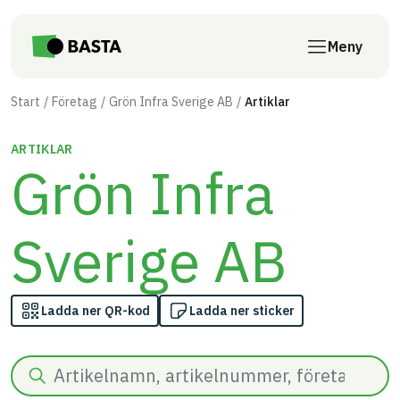
Till innehåll på sidan
Meny
Start
Företag
Grön Infra Sverige AB
Artiklar
ARTIKLAR
Grön Infra
Sverige AB
Ladda ner QR-kod
Ladda ner sticker
Sök