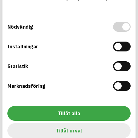
Information finns
CIRKULARITET
Information ej lämnad
FÖRNYBARHET
Samtyckesval
Information ej lämnad
MILJÖEFFEKTER – EPD
Nödvändig
Information ej lämnad
EMISSIONER OCH TESTER
Inställningar
Multikanal 4-vägs (QA4)
Statistik
Multikanaler ett flerkanalssystem för nedgrävda ledningar,
som tvärkanalisation under väg eller järnväg, tunnlar, broar
samt nedgrävda längsgående ledningar
Marknadsföring
Produktblad
Övriga dokument
ARTIKEL­NUMMER
FÖRETAG
Grön Infra Sverige AB
10990000
VARUMÄRKE
BK04-KOD
Grön Infra
20299
Mark övrigt
Tillåt alla
BASTA ID
GTIN
741787
07340237506818
Tillåt urval
HÄLSO- OCH MILJÖ­FARLIGHET
Information finns