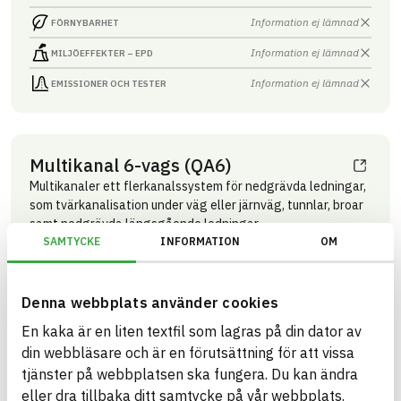
Information ej lämnad
FÖRNYBARHET
Information ej lämnad
MILJÖEFFEKTER – EPD
Information ej lämnad
EMISSIONER OCH TESTER
Multikanal 6-vags (QA6)
Multikanaler ett flerkanalssystem för nedgrävda ledningar,
som tvärkanalisation under väg eller järnväg, tunnlar, broar
samt nedgrävda längsgående ledningar
SAMTYCKE
INFORMATION
OM
Produktblad
Övriga dokument
ARTIKEL­NUMMER
FÖRETAG
Grön Infra Sverige AB
10990001
VARUMÄRKE
BK04-KOD
Denna webbplats använder cookies
Grön Infra
20299
Mark övrigt
BASTA ID
GTIN
En kaka är en liten textfil som lagras på din dator av
741786
07340237506825
din webbläsare och är en förutsättning för att vissa
HÄLSO- OCH MILJÖ­FARLIGHET
Information finns
tjänster på webbplatsen ska fungera. Du kan ändra
eller dra tillbaka ditt samtycke på vår webbplats.