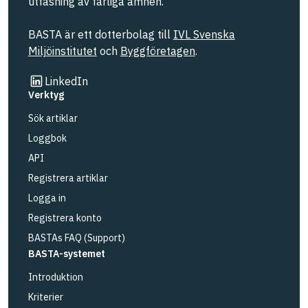
utfasning av farliga ämnen.
BASTA är ett dotterbolag till
IVL Svenska
Miljöinstitutet
och
Byggföretagen
.
Länk till annan webbplats
LinkedIn
Verktyg
Sök artiklar
Loggbok
API
Registrera artiklar
Logga in
Registrera konto
BASTAs FAQ (Support)
BASTA-systemet
Introduktion
Kriterier