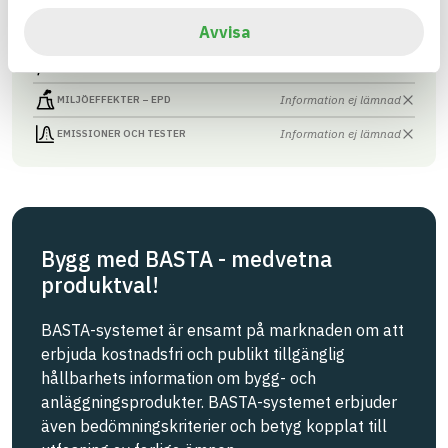
Avvisa
Information finns
CIRKULARITET
Information ej lämnad
FÖRNYBARHET
Information ej lämnad
MILJÖEFFEKTER – EPD
Information ej lämnad
EMISSIONER OCH TESTER
Bygg med BASTA - medvetna
produktval!
BASTA-systemet är ensamt på marknaden om att
erbjuda kostnadsfri och publikt tillgänglig
hållbarhets information om bygg- och
anläggningsprodukter. BASTA-systemet erbjuder
även bedömningskriterier och betyg kopplat till