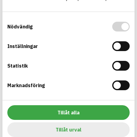
Information finns
CIRKULARITET
Information ej lämnad
FÖRNYBARHET
Samtyckesval
Information ej lämnad
MILJÖEFFEKTER – EPD
Nödvändig
Information ej lämnad
EMISSIONER OCH TESTER
Inställningar
Multikanal 4-vägs (QA4)
Statistik
Multikanaler ett flerkanalssystem för nedgrävda ledningar,
som tvärkanalisation under väg eller järnväg, tunnlar, broar
samt nedgrävda längsgående ledningar
Marknadsföring
Produktblad
Övriga dokument
ARTIKEL­NUMMER
FÖRETAG
Grön Infra Sverige AB
10990000
VARUMÄRKE
BK04-KOD
Grön Infra
20299
Mark övrigt
Tillåt alla
BASTA ID
GTIN
741787
07340237506818
Tillåt urval
HÄLSO- OCH MILJÖ­FARLIGHET
Information finns