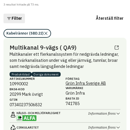
3
resultat hittade på
73
ms.
Filter
Återställ filter
Kabelrännor (SBD.22)
Multikanal 9-vägs ( QA9)
Multikanaler ett flerkanalssystem för nedgrävda ledningar,
som tvärkanalisation under väg eller järnväg, tunnlar, broar
samt nedgrävda längsgående ledningar
Produktblad
Övriga dokument
ARTIKEL­NUMMER
FÖRETAG
Grön Infra Sverige AB
10990002
VARUMÄRKE
BK04-KOD
Grön Infra
20299
Mark övrigt
BASTA ID
GTIN
741785
07340237506832
HÄLSO- OCH MILJÖ­FARLIGHET
Information finns
Information finns
CIRKULARITET