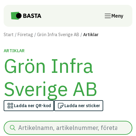
Till innehåll på sidan
Meny
Start
Företag
Grön Infra Sverige AB
Artiklar
ARTIKLAR
Grön Infra
Sverige AB
Ladda ner QR-kod
Ladda ner sticker
Sök