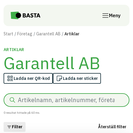
Till innehåll på sidan
Meny
Start
Företag
Garantell AB
Artiklar
ARTIKLAR
Garantell AB
Ladda ner QR-kod
Ladda ner sticker
Sök
0
resultat hittade på
60
ms.
Filter
Återställ filter