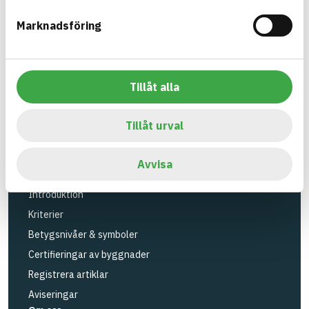
Verktyg
Marknadsföring
Sök artiklar
Loggbok
API
Tillåt alla
Registrera artiklar
Logga in
Tillåt urval
Registrera konto
BASTAs FAQ (Support)
Avvisa
BASTA-systemet
Introduktion
Kriterier
Betygsnivåer & symboler
Certifieringar av byggnader
Registrera artiklar
Aviseringar