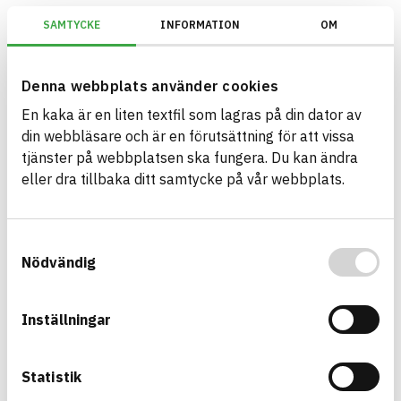
SAMTYCKE
INFORMATION
OM
Miljöbyggnad/Generation 4.X/Indikator 9 - Utfasning av farliga ämnen
Denna webbplats använder cookies
En kaka är en liten textfil som lagras på din dator av
Bygg med BASTA - medvetna
din webbläsare och är en förutsättning för att vissa
produktval!
tjänster på webbplatsen ska fungera. Du kan ändra
eller dra tillbaka ditt samtycke på vår webbplats.
BASTA-systemet är ensamt på marknaden om att
erbjuda kostnadsfri och publikt tillgänglig
hållbarhets information om bygg- och
Samtyckesval
anläggningsprodukter. BASTA-systemet erbjuder
Nödvändig
även bedömningskriterier och betyg kopplat till
utfasning av farliga ämnen.
Inställningar
BASTA är ett dotterbolag till
IVL Svenska
Miljöinstitutet
och
Byggföretagen
.
Statistik
Länk till annan webbplats
LinkedIn