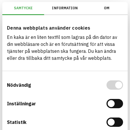
SAMTYCKE
INFORMATION
OM
KEMIs PRIO-verktyg/PRIO/Utfasningsämnen begränsas/Uppfyller kra
Denna webbplats använder cookies
En kaka är en liten textfil som lagras på din dator av
Bygg med BASTA - medvetna
din webbläsare och är en förutsättning för att vissa
produktval!
tjänster på webbplatsen ska fungera. Du kan ändra
eller dra tillbaka ditt samtycke på vår webbplats.
BASTA-systemet är ensamt på marknaden om att
erbjuda kostnadsfri och publikt tillgänglig
hållbarhets information om bygg- och
Samtyckesval
anläggningsprodukter. BASTA-systemet erbjuder
Nödvändig
även bedömningskriterier och betyg kopplat till
utfasning av farliga ämnen.
Inställningar
BASTA är ett dotterbolag till
IVL Svenska
Miljöinstitutet
och
Byggföretagen
.
Statistik
Länk till annan webbplats
LinkedIn