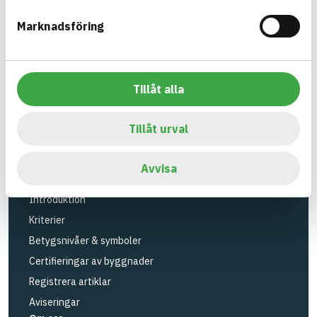
Verktyg
Marknadsföring
Sök artiklar
Loggbok
API
Tillåt alla
Registrera artiklar
Logga in
Tillåt urval
Registrera konto
BASTAs FAQ (Support)
Avvisa
BASTA-systemet
Introduktion
Kriterier
Betygsnivåer & symboler
Certifieringar av byggnader
Registrera artiklar
Aviseringar