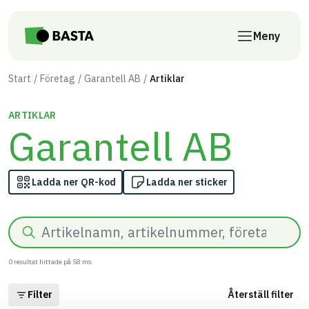
Till innehåll på sidan
Meny
Start
Företag
Garantell AB
Artiklar
ARTIKLAR
Garantell AB
Ladda ner QR-kod
Ladda ner sticker
Sök
0
resultat hittade på
58
ms.
Filter
Återställ filter