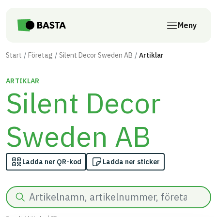
Till innehåll på sidan
Meny
Start
Företag
Silent Decor Sweden AB
Artiklar
ARTIKLAR
Silent Decor
Sweden AB
Ladda ner QR-kod
Ladda ner sticker
Sök