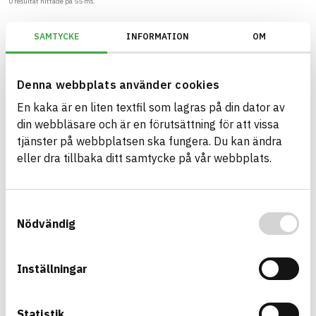
0
resultat hittade på
55
ms.
Filter
Återställ filter
SAMTYCKE
INFORMATION
OM
Miljöbyggnad/Generation 4.X/Indikator 15 - Loggbok med byggvaror/B
Denna webbplats använder cookies
En kaka är en liten textfil som lagras på din dator av
din webbläsare och är en förutsättning för att vissa
tjänster på webbplatsen ska fungera. Du kan ändra
Bygg med BASTA - medvetna
eller dra tillbaka ditt samtycke på vår webbplats.
produktval!
BASTA-systemet är ensamt på marknaden om att
Samtyckesval
erbjuda kostnadsfri och publikt tillgänglig
Nödvändig
hållbarhets information om bygg- och
anläggningsprodukter. BASTA-systemet erbjuder
även bedömningskriterier och betyg kopplat till
Inställningar
utfasning av farliga ämnen.
Statistik
BASTA är ett dotterbolag till
IVL Svenska