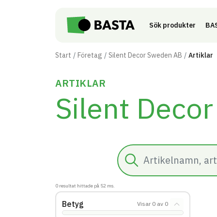
Till innehåll på sidan
Sök produkter
BAS
Start
Företag
Silent Decor Sweden AB
Artiklar
ARTIKLAR
Silent Deco
Sök
0
resultat hittade på
52
ms.
Betyg
Visar
0
av
0