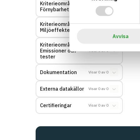
Kriterieområde:
Visar
0
av
0
Förnybarhet
Kriterieområde:
Visar
0
av
0
Miljöeffekter – EPD
Avvisa
Kriterieområde:
Emissioner och
Visar
0
av
0
tester
Dokumentation
Visar
0
av
0
Externa datakällor
Visar
0
av
0
Certifieringar
Visar
0
av
0