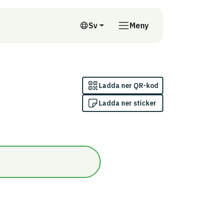
till annan webbplats
Sv
Meny
Svenska
Ladda ner QR-kod
Ladda ner sticker
n/Omfattas av indikatorn