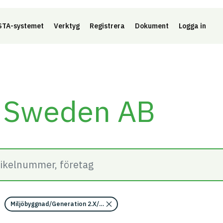
Länk 
TA-systemet
Verktyg
Registrera
Dokument
Logga in
r Sweden AB
Miljöbyggnad/Generation 2.X/Indikator 15 - Utfasning av farliga ämne