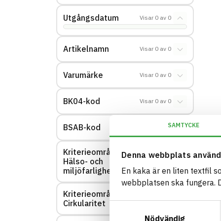
Utgångsdatum
Visar
0
av
0
Artikelnamn
Visar
0
av
0
Varumärke
Visar
0
av
0
BK04-kod
Visar
0
av
0
SAMTYCKE
BSAB-kod
Visar
0
av
0
Kriterieområde:
Denna webbplats använd
Hälso- och
Visar
0
av
0
miljöfarlighet
En kaka är en liten textfil 
webbplatsen ska fungera. Du
Kriterieområde:
Visar
0
av
0
Cirkularitet
Samtyckesval
Nödvändig