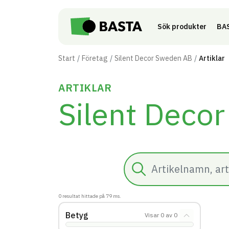
Till innehåll på sidan
Sök produkter
BAS
Start
Företag
Silent Decor Sweden AB
Artiklar
ARTIKLAR
Silent Deco
Sök
0
resultat hittade på
79
ms.
Betyg
Visar
0
av
0