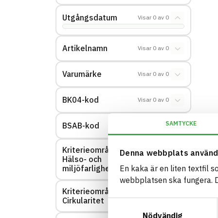
Utgångsdatum
Visar
0
av
0
Artikelnamn
Visar
0
av
0
Varumärke
Visar
0
av
0
BK04-kod
Visar
0
av
0
SAMTYCKE
BSAB-kod
Visar
0
av
0
Kriterieområde:
Denna webbplats använd
Hälso- och
Visar
0
av
0
miljöfarlighet
En kaka är en liten textfil 
webbplatsen ska fungera. Du
Kriterieområde:
Visar
0
av
0
Cirkularitet
Samtyckesval
Nödvändig