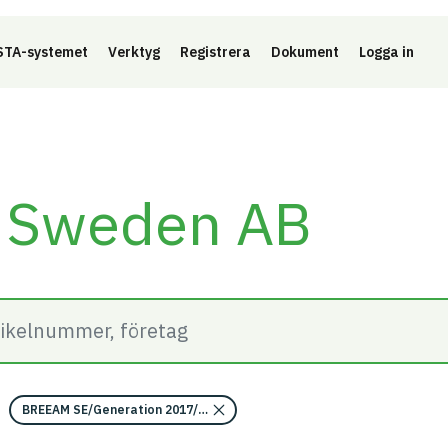
Länk 
TA-systemet
Verktyg
Registrera
Dokument
Logga in
r Sweden AB
BREEAM SE/Generation 2017/Kriterium: Mat 07 Farliga ämnen/Bedömnin