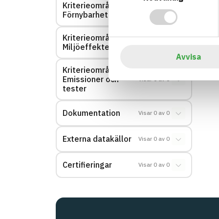
Kriterieområde:
Visar
0
av
0
Förnybarhet
Kriterieområde:
Visar
0
av
0
Miljöeffekter – EPD
Avvisa
Kriterieområde:
Emissioner och
Visar
0
av
0
tester
Dokumentation
Visar
0
av
0
Externa datakällor
Visar
0
av
0
Certifieringar
Visar
0
av
0