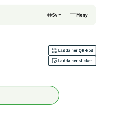
till annan webbplats
Sv
Meny
Svenska
Ladda ner QR-kod
Ladda ner sticker
gskriterium 7: Exemplarisk nivå