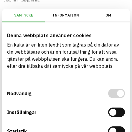
0
resultat hittade på
53
ms.
Filter
Återställ filter
SAMTYCKE
INFORMATION
OM
BREEAM SE/Generation 2017/Kriterium: Mat 07 Farliga ämnen/Bedömnin
Denna webbplats använder cookies
En kaka är en liten textfil som lagras på din dator av
din webbläsare och är en förutsättning för att vissa
tjänster på webbplatsen ska fungera. Du kan ändra
Bygg med BASTA - medvetna
eller dra tillbaka ditt samtycke på vår webbplats.
produktval!
BASTA-systemet är ensamt på marknaden om att
Samtyckesval
erbjuda kostnadsfri och publikt tillgänglig
Nödvändig
hållbarhets information om bygg- och
anläggningsprodukter. BASTA-systemet erbjuder
även bedömningskriterier och betyg kopplat till
Inställningar
utfasning av farliga ämnen.
Statistik
BASTA är ett dotterbolag till
IVL Svenska