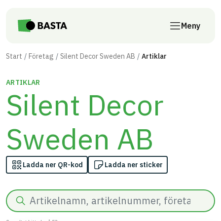
Till innehåll på sidan
Meny
Start
Företag
Silent Decor Sweden AB
Artiklar
ARTIKLAR
Silent Decor
Sweden AB
Ladda ner QR-kod
Ladda ner sticker
Sök