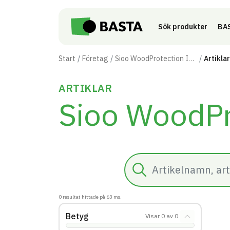
Till innehåll på sidan
Sök produkter
BAS
Start
Företag
Sioo WoodProtection Industry AB
Artiklar
ARTIKLAR
Sioo WoodPr
Sök
0
resultat hittade på
63
ms.
Betyg
Visar
0
av
0