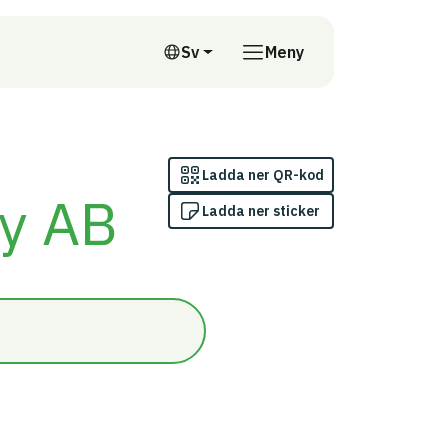
till annan webbplats
Sv
Meny
Svenska
Ladda ner QR-kod
ry AB
Ladda ner sticker