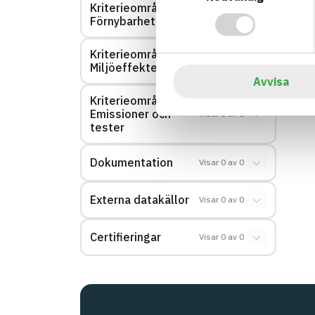
Kriterieområde:
Visar
0
av
0
Förnybarhet
Kriterieområde:
Visar
0
av
0
Miljöeffekter – EPD
Avvisa
Kriterieområde:
Emissioner och
Visar
0
av
0
tester
Dokumentation
Visar
0
av
0
Externa datakällor
Visar
0
av
0
Certifieringar
Visar
0
av
0