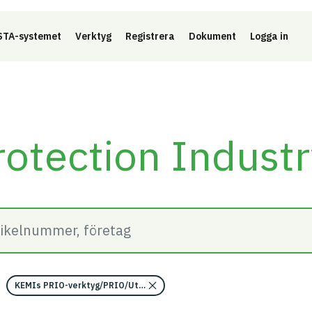
Länk 
TA-systemet
Verktyg
Registrera
Dokument
Logga in
otection Indust
KEMIs PRIO-verktyg/PRIO/Utfasningsämnen begränsas