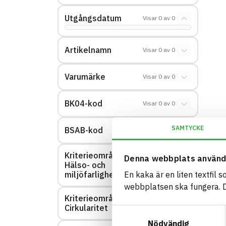
Utgångsdatum
Visar
0
av
0
Artikelnamn
Visar
0
av
0
Varumärke
Visar
0
av
0
BK04-kod
Visar
0
av
0
SAMTYCKE
BSAB-kod
Visar
0
av
0
Kriterieområde:
Denna webbplats använd
Hälso- och
Visar
0
av
0
miljöfarlighet
En kaka är en liten textfil 
webbplatsen ska fungera. Du
Kriterieområde:
Visar
0
av
0
Cirkularitet
Samtyckesval
Nödvändig