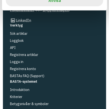
Avvisa
BASTA är ett dotterbolag till
IVL Svenska
Miljöinstitutet
och
Byggföretagen
.
Länk till annan webbplats
LinkedIn
Verktyg
Sök artiklar
Loggbok
API
Registrera artiklar
Logga in
Registrera konto
BASTAs FAQ (Support)
BASTA-systemet
Introduktion
Kriterier
Betygsnivåer & symboler