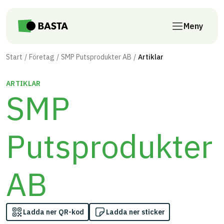
Till innehåll på sidan
Meny
Start
Företag
SMP Putsprodukter AB
Artiklar
ARTIKLAR
SMP
Putsprodukter
AB
Ladda ner QR-kod
Ladda ner sticker