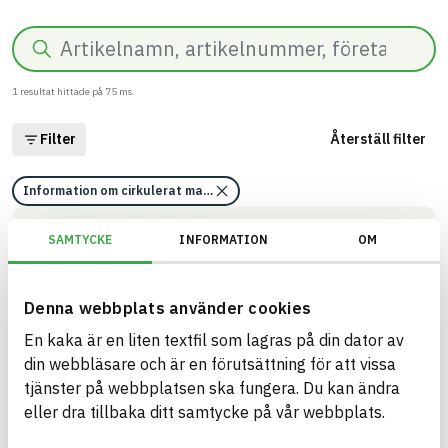
Sök
1
resultat hittade på
75
ms.
Filter
Återställ filter
Information om cirkulerat material
FPS Gipsputsprimer
SAMTYCKE
INFORMATION
OM
Burk 20 kg
ARTIKEL­NUMMER
FÖRETAG
SMP Putsprodukter AB
FPS-Gipsputsprimer
Denna webbplats använder cookies
VARUMÄRKE
BK04-KOD
FPS - Gipsputsprimer
01004
Torrbruk
En kaka är en liten textfil som lagras på din dator av
BASTA ID
fasadputs/putsa utvändigt
din webbläsare och är en förutsättning för att vissa
704494
tjänster på webbplatsen ska fungera. Du kan ändra
HÄLSO- OCH MILJÖ­FARLIGHET
Information finns
eller dra tillbaka ditt samtycke på vår webbplats.
Information finns
CIRKULARITET