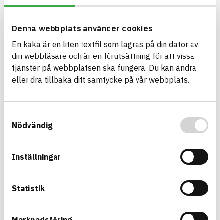
Information finns
MILJÖEFFEKTER – EPD
Information finns
EMISSIONER OCH TESTER
Denna webbplats använder cookies
En kaka är en liten textfil som lagras på din dator av
din webbläsare och är en förutsättning för att vissa
Termoträ Fire Protect
tjänster på webbplatsen ska fungera. Du kan ändra
eller dra tillbaka ditt samtycke på vår webbplats.
Lösullsisolering av träfiber, gran och tall
Byggvaru­deklaration (BVD)
ARTIKEL­NUMMER
FÖRETAG
Svenska Termoträ AB
4011
Samtyckesval
VARUMÄRKE
BK04-KOD
Termoträ Fire Protect
Nödvändig
01304
Träull
BASTA ID
743220
Inställningar
HÄLSO- OCH MILJÖ­FARLIGHET
Information finns
Information finns
CIRKULARITET
Statistik
Information finns
FÖRNYBARHET
Information finns
MILJÖEFFEKTER – EPD
Marknadsföring