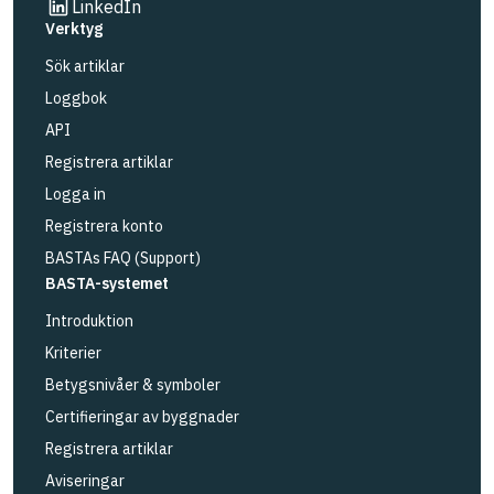
Länk till annan webbplats
LinkedIn
Verktyg
Sök artiklar
Loggbok
API
Registrera artiklar
Logga in
Registrera konto
BASTAs FAQ (Support)
BASTA-systemet
Introduktion
Kriterier
Betygsnivåer & symboler
Certifieringar av byggnader
Registrera artiklar
Aviseringar