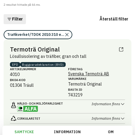
2
resultat hittade på
66
ms.
Filter
Återställ filter
Trafikverket/TDOK 2010:310 eller TDOK 2012:22/Kriterier för bedömning
Termoträ Original
Lösullsisolering av träfiber, gran och tall
EPD
Byggvaru­deklaration (BVD)
ARTIKEL­NUMMER
FÖRETAG
Svenska Termoträ AB
4010
VARUMÄRKE
BK04-KOD
Termoträ Original
01304
Träull
BASTA ID
743219
HÄLSO- OCH MILJÖ­FARLIGHET
Information finns
Information finns
CIRKULARITET
Information finns
FÖRNYBARHET
SAMTYCKE
INFORMATION
OM