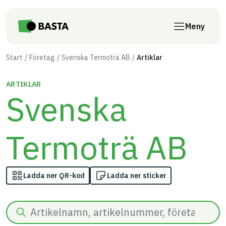
Till innehåll på sidan
Meny
Start
Företag
Svenska Termoträ AB
Artiklar
ARTIKLAR
Svenska
Termoträ AB
Ladda ner QR-kod
Ladda ner sticker
Sök