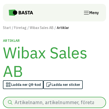
Till innehåll på sidan
Meny
Start
Företag
Wibax Sales AB
Artiklar
ARTIKLAR
Wibax Sales
AB
Ladda ner QR-kod
Ladda ner sticker
Sök