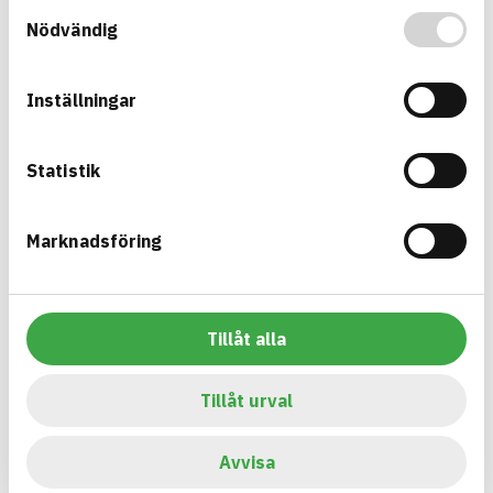
Samtyckesval
Information ej lämnad
EMISSIONER OCH TESTER
Nödvändig
Inställningar
Bygg med BASTA - medvetna
Statistik
produktval!
BASTA-systemet är ensamt på marknaden om att
Marknadsföring
erbjuda kostnadsfri och publikt tillgänglig
hållbarhets information om bygg- och
anläggningsprodukter. BASTA-systemet erbjuder
även bedömningskriterier och betyg kopplat till
Tillåt alla
utfasning av farliga ämnen.
Tillåt urval
BASTA är ett dotterbolag till
IVL Svenska
Miljöinstitutet
och
Byggföretagen
.
Avvisa
Länk till annan webbplats
LinkedIn