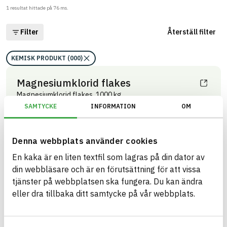
1
resultat hittade på
76
ms.
Filter
Återställ filter
KEMISK PRODUKT (000)
Magnesiumklorid flakes
Magnesiumklorid flakes, 1000 kg
ARTIKEL­NUMMER
FÖRETAG
SAMTYCKE
INFORMATION
OM
Wibax Sales AB
3007
BASTA ID
BK04-KOD
724484
01799
Kemisk tekniska varor
Denna webbplats använder cookies
övrigt
En kaka är en liten textfil som lagras på din dator av
HÄLSO- OCH MILJÖ­FARLIGHET
Information finns
din webbläsare och är en förutsättning för att vissa
tjänster på webbplatsen ska fungera. Du kan ändra
Information ej lämnad
CIRKULARITET
eller dra tillbaka ditt samtycke på vår webbplats.
Information ej lämnad
FÖRNYBARHET
Information ej lämnad
MILJÖEFFEKTER – EPD