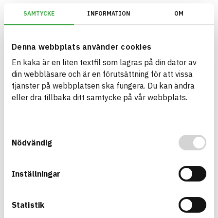
SAMTYCKE
INFORMATION
OM
EU Taxonomi/Inomhus (innanför ångspärr)/Omfattas av Tillägg C
Denna webbplats använder cookies
En kaka är en liten textfil som lagras på din dator av
Bygg med BASTA - medvetna
din webbläsare och är en förutsättning för att vissa
produktval!
tjänster på webbplatsen ska fungera. Du kan ändra
eller dra tillbaka ditt samtycke på vår webbplats.
BASTA-systemet är ensamt på marknaden om att
erbjuda kostnadsfri och publikt tillgänglig
hållbarhets information om bygg- och
Samtyckesval
anläggningsprodukter. BASTA-systemet erbjuder
Nödvändig
även bedömningskriterier och betyg kopplat till
utfasning av farliga ämnen.
Inställningar
BASTA är ett dotterbolag till
IVL Svenska
Miljöinstitutet
och
Byggföretagen
.
Statistik
Länk till annan webbplats
LinkedIn