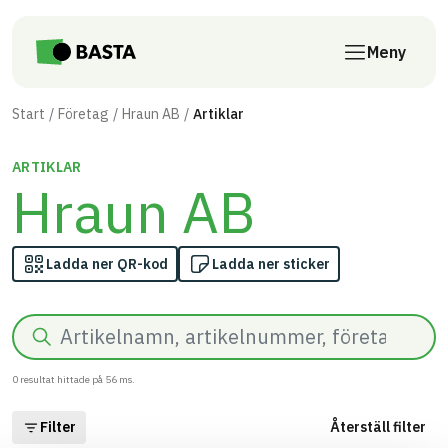
Till innehåll på sidan
Meny
Start
Företag
Hraun AB
Artiklar
ARTIKLAR
Hraun AB
Ladda ner QR-kod
Ladda ner sticker
Sök
0
resultat hittade på
56
ms.
Filter
Återställ filter