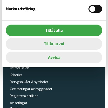
Verktyg
Marknadsföring
Sök artiklar
Loggbok
API
Tillåt alla
Registrera artiklar
Logga in
Tillåt urval
Registrera konto
BASTAs FAQ (Support)
Avvisa
BASTA-systemet
Introduktion
Kriterier
Betygsnivåer & symboler
Certifieringar av byggnader
Registrera artiklar
Aviseringar