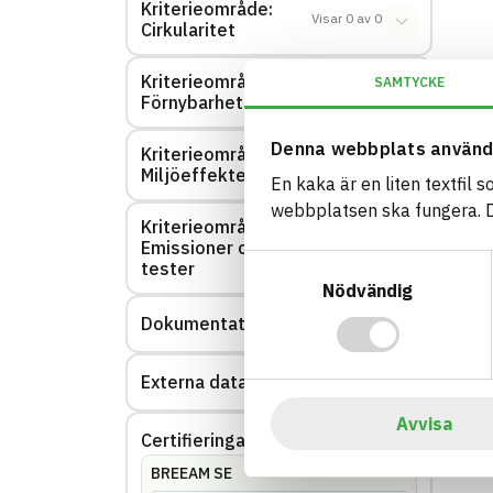
Kriterieområde:
Visar
0
av
0
Cirkularitet
Kriterieområde:
SAMTYCKE
Visar
0
av
0
Förnybarhet
Denna webbplats använd
Kriterieområde:
Visar
0
av
0
Miljöeffekter – EPD
En kaka är en liten textfil 
webbplatsen ska fungera. Du
Kriterieområde:
Emissioner och
Visar
0
av
0
Samtyckesval
tester
Nödvändig
Dokumentation
Visar
1
av
1
Externa datakällor
Visar
0
av
0
Avvisa
Certifieringar
Visar
144
av
144
BREEAM SE