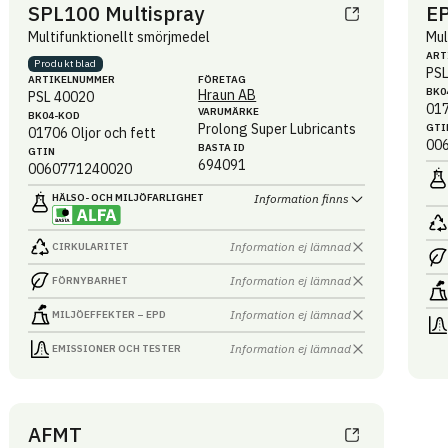
SPL100 Multispray
E
Multifunktionellt smörjmedel
Mul
ART
Produktblad
PS
ARTIKEL­NUMMER
FÖRETAG
BK0
Hraun AB
PSL 40020
01
VARUMÄRKE
BK04-KOD
Prolong Super Lubricants
GTI
01706
Oljor och fett
00
BASTA ID
GTIN
694091
0060771240020
HÄLSO- OCH MILJÖ­FARLIGHET
Information finns
Information ej lämnad
CIRKULARITET
Information ej lämnad
FÖRNYBARHET
Information ej lämnad
MILJÖEFFEKTER – EPD
Information ej lämnad
EMISSIONER OCH TESTER
AFMT