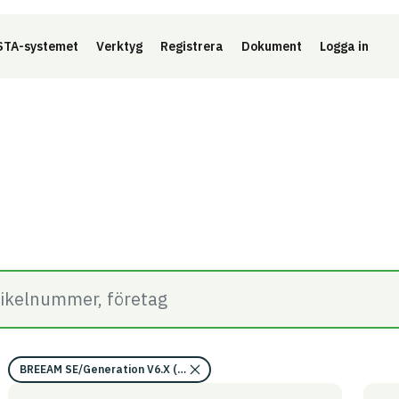
Länk 
TA-systemet
Verktyg
Registrera
Dokument
Logga in
BREEAM SE/Generation V6.X (2023)/Kriterium: Mat 07 Farliga ämnen