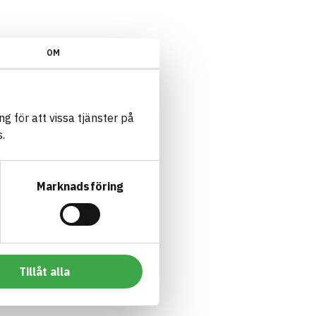
OM
g för att vissa tjänster på
.
Marknadsföring
Tillåt alla