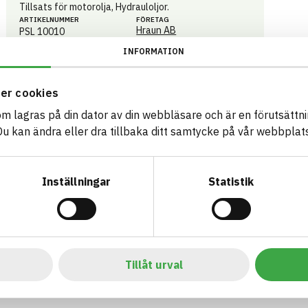
Tillsats för motorolja, Hydrauloljor.
ARTIKEL­NUMMER
FÖRETAG
Hraun AB
PSL 10010
VARUMÄRKE
BK04-KOD
INFORMATION
Prolong Super Lubricants
01706
Oljor och fett
BASTA ID
GTIN
694093
0060771210010
er cookies
HÄLSO- OCH MILJÖ­FARLIGHET
Information finns
som lagras på din dator av din webbläsare och är en förutsättnin
 kan ändra eller dra tillbaka ditt samtycke på vår webbplats
Information ej lämnad
CIRKULARITET
Information ej lämnad
FÖRNYBARHET
Inställningar
Statistik
Information ej lämnad
MILJÖEFFEKTER – EPD
Information ej lämnad
EMISSIONER OCH TESTER
Tillåt urval