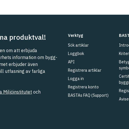
na produktval!
Verktyg
BAST
Sök artiklar
Intro
n om att erbjuda
Loggbok
Kriter
barhets information om bygg-
API
Betyg
met erbjuder även
symb
Registrera artiklar
l utfasning av farliga
Certi
Logga in
bygg
Registrera konto
Regis
 Miljöinstitutet
och
BASTAs FAQ (Support)
Avise