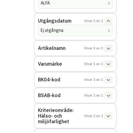
ALFA
(
träffar
)
3
Utgångsdatum
Visar
1
av
1
Ej utgångna
(
träffar
)
3
Artikelnamn
Visar
3
av
3
Varumärke
Visar
1
av
1
BK04-kod
Visar
1
av
1
BSAB-kod
Visar
1
av
1
Kriterieområde:
Hälso- och
Visar
1
av
1
miljöfarlighet