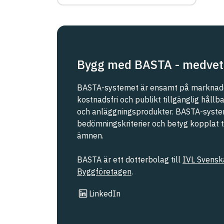
eller Malmö stad
REACH SVHC
Svanen
Bygg med BASTA - medvet
Svenska Kraftnät
BASTA-systemet är ensamt på marknade
kostnadsfri och publikt tillgänglig håll
och anläggningsprodukter. BASTA-syste
Trafikverket
bedömningskriterier och betyg kopplat til
ämnen.
Upphandlingsmyndigheten
BASTA är ett dotterbolag till
IVL Svenska
Byggföretagen
.
Länk till annan webbplats
LinkedIn