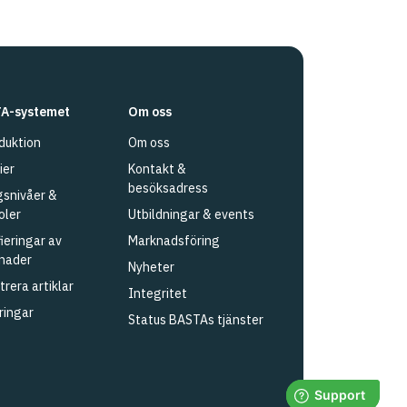
A-systemet
Om oss
duktion
Om oss
ier
Kontakt &
besöksadress
snivåer &
oler
Utbildningar & events
fieringar av
Marknadsföring
nader
Nyheter
trera artiklar
Integritet
ringar
Status BASTAs tjänster