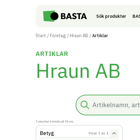
Till innehåll på sidan
Sök produkter
BAS
Start
Företag
Hraun AB
Artiklar
ARTIKLAR
Hraun AB
Sök
3
resultat hittade på
56
ms.
Betyg
Visar
1
av
1