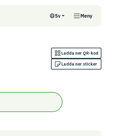
till annan webbplats
Sv
Meny
Svenska
Ladda ner QR-kod
Ladda ner sticker