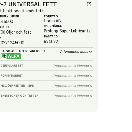
P-2 UNIVERSAL FETT
tifunktionellt smörjfett
IKEL­NUMMER
FÖRETAG
Hraun AB
L 45000
VARUMÄRKE
4-KOD
Prolong Super Lubricants
706
Oljor och fett
BASTA ID
N
694092
60771245000
HÄLSO- OCH MILJÖ­FARLIGHET
Information finns
Information ej lämnad
CIRKULARITET
Information ej lämnad
FÖRNYBARHET
Information ej lämnad
MILJÖEFFEKTER – EPD
Information ej lämnad
EMISSIONER OCH TESTER