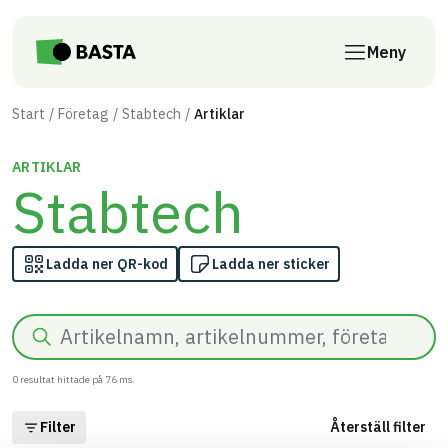
Till innehåll på sidan
Meny
Start
Företag
Stabtech
Artiklar
ARTIKLAR
Stabtech
Ladda ner QR-kod
Ladda ner sticker
Sök
0
resultat hittade på
76
ms.
Filter
Återställ filter