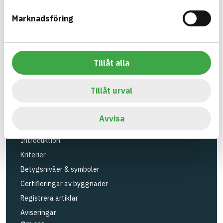
Verktyg
Marknadsföring
Sök artiklar
Loggbok
API
Tillåt alla
Registrera artiklar
Logga in
Tillåt urval
Registrera konto
BASTAs FAQ (Support)
Avvisa
BASTA-systemet
Introduktion
Kriterier
Betygsnivåer & symboler
Certifieringar av byggnader
Registrera artiklar
Aviseringar