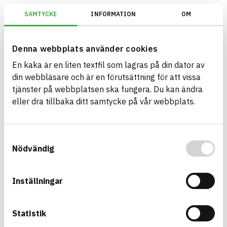
SAMTYCKE
INFORMATION
OM
Miljöbyggnad/Generation 4.X/Indikator 9 - Utfasning av farliga ämnen
Denna webbplats använder cookies
En kaka är en liten textfil som lagras på din dator av
Bygg med BASTA - medvetna
din webbläsare och är en förutsättning för att vissa
produktval!
tjänster på webbplatsen ska fungera. Du kan ändra
eller dra tillbaka ditt samtycke på vår webbplats.
BASTA-systemet är ensamt på marknaden om att
erbjuda kostnadsfri och publikt tillgänglig
hållbarhets information om bygg- och
Samtyckesval
anläggningsprodukter. BASTA-systemet erbjuder
Nödvändig
även bedömningskriterier och betyg kopplat till
utfasning av farliga ämnen.
Inställningar
BASTA är ett dotterbolag till
IVL Svenska
Miljöinstitutet
och
Byggföretagen
.
Statistik
Länk till annan webbplats
LinkedIn