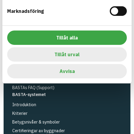
Miljöinstitutet
och
Byggföretagen
.
Marknadsföring
Länk till annan webbplats
LinkedIn
Verktyg
Sök artiklar
Tillåt alla
Loggbok
API
Tillåt urval
Registrera artiklar
Logga in
Avvisa
Registrera konto
BASTAs FAQ (Support)
BASTA-systemet
Introduktion
Kriterier
Betygsnivåer & symboler
Certifieringar av byggnader