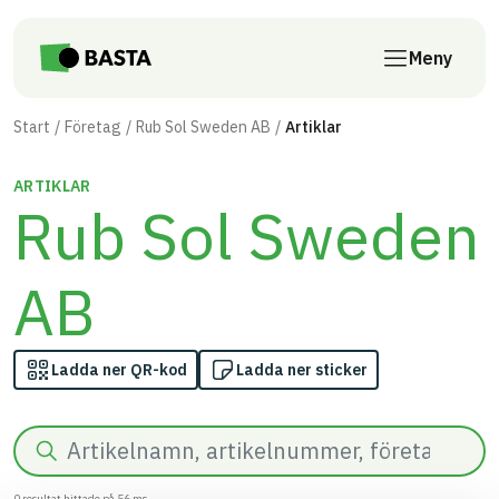
Till innehåll på sidan
Meny
Start
Företag
Rub Sol Sweden AB
Artiklar
ARTIKLAR
Rub Sol Sweden
AB
Ladda ner QR-kod
Ladda ner sticker
Sök
0
resultat hittade på
56
ms.