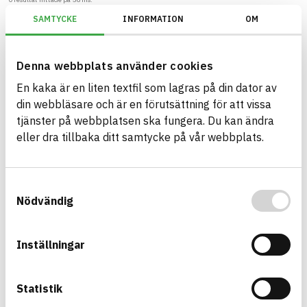
SAMTYCKE
INFORMATION
OM
Filter
Återställ filter
Denna webbplats använder cookies
Miljöbyggnad/Generation 2.X/Indikator 15 - Utfasning av farliga ämne
En kaka är en liten textfil som lagras på din dator av
din webbläsare och är en förutsättning för att vissa
tjänster på webbplatsen ska fungera. Du kan ändra
eller dra tillbaka ditt samtycke på vår webbplats.
Bygg med BASTA - medvetna
produktval!
Samtyckesval
BASTA-systemet är ensamt på marknaden om att
Nödvändig
erbjuda kostnadsfri och publikt tillgänglig
hållbarhets information om bygg- och
anläggningsprodukter. BASTA-systemet erbjuder
Inställningar
även bedömningskriterier och betyg kopplat till
utfasning av farliga ämnen.
Statistik
BASTA är ett dotterbolag till
IVL Svenska